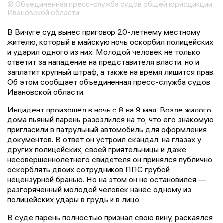
© Объединенная пресс-служба судов общей юрисдикции
Ивановской области
В Вичуге суд вынес приговор 20-летнему местному
жителю, который в майскую ночь оскорбил полицейских
и ударил одного из них. Молодой человек не только
ответит за нападение на представителя власти, но и
заплатит крупный штраф, а также на время лишится прав.
Об этом сообщает объединенная пресс-служба судов
Ивановской области.
Инцидент произошел в ночь с 8 на 9 мая. Возле жилого
дома пьяный парень разозлился на то, что его знакомую
пригласили в патрульный автомобиль для оформления
документов. В ответ он устроил скандал: на глазах у
других полицейских, своей приятельницы и даже
несовершеннолетнего свидетеля он принялся публично
оскорблять двоих сотрудников ППС грубой
нецензурной бранью. Но на этом он не остановился —
разгоряченный молодой человек нанёс одному из
полицейских удары в грудь и в лицо.
В суде парень полностью признал свою вину, раскаялся