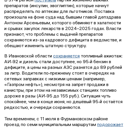
препаратов (инсулин, эвоглиптин), которые начнут
распределять по аптекам для льготников. Поставка
произошла на фоне суда над бывшим главой депздрава
Антоном Арсеньевым, которого обвиняют в халатности
и срывах закупок лекарств в 2024–2025 годах. Власти
признают, что проблемы с выдачей препаратов
сохраняются из-за кадрового дефицита в ведомстве, и
обещают изменить штатную структуру.
В Ивановской области
сохраняется
топливный ажиотаж:
АИ‑92 и дизель стали доступнее, но 95‑й бензин в
дефиците, а цены на разных АЗС разнятся до 89 рублей
за литр. Водители по‑прежнему стоят в очередях на
сетевых заправках с низкими ценами (например,
«Газпром нефть»), несмотря на запрет продажи в
канистры, при этом на независимых станциях топливо
дороже в разы (АИ‑95 до 155 руб.). Ситуация чуть
спокойнее, чем в конце июня, но дешёвый 95‑й остаётся
редкостью, и очереди сохраняются.
Тем временем, с 11 июля в Фурмановском районе
проезд по семи муниципальным маршрутам
подорожает