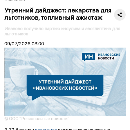
Утренний дайджест: лекарства для
льготников, топливный ажиотаж
Иваново получило партию инсулина и эвоглиптина для
льготников
09/07/2026
08:00
© ООО "Региональные новости"
В 37-й регион
поступила
партия жизненно важных