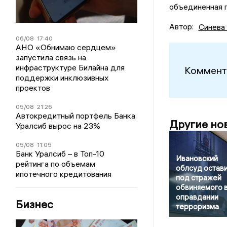
объединенная п
Автор:
Синева
06/08
17:40
АНО «Обнимаю сердцем»
запустила связь на
инфраструктуре Билайна для
Коммент
поддержки инклюзивных
проектов
05/08
21:26
Автокредитный портфель Банка
Другие но
Уралсиб вырос на 23%
05/08
11:05
Банк Уралсиб – в Топ-10
Ивановский
рейтинга по объемам
облсуд остав
ипотечного кредитования
под стражей
обвиняемого 
оправдании
Бизнес
терроризма