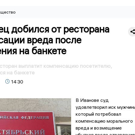
щество
ец добился от ресторана
сации вреда после
ния на банкете
сторан выплатит компенсацию посетителю,
ся на банкете
14:30
В Иванове суд
удовлетворил иск мужчины
который потребовал
компенсацию морального
вреда и возмещение
убытков после отравления