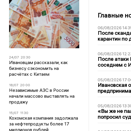
Главные н
06/08/2026 14:3
После сканда
карантин по 
06/08/2026 12:2
24/07
20:30
После атаки
Ивановцам рассказали, как
соседнем с И
бизнесу сэкономить на
расчётах с Китаем
05/08/2026 17:0
Ивановская 
18/07
20:00
Независимые АЗС в России
предпринимат
начали массово выставлять на
продажу
05/08/2026 13:3
«Вы же не па
15/07
11:30
попросил суд
Кохомская компания задолжала
за нефтепродукты более 17
миллионов рублей