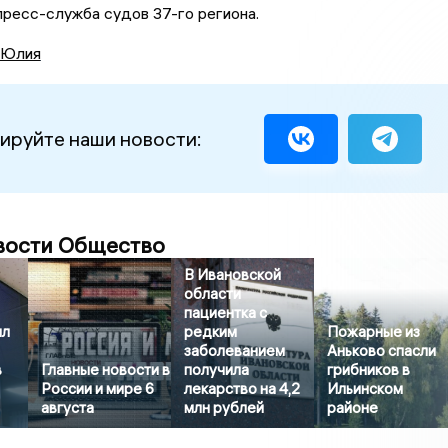
ресс-служба судов 37-го региона.
 Юлия
ируйте наши новости:
вости Общество
В Ивановской
области
пациентка с
ил
редким
Пожарные из
заболеванием
Аньково спасли
в
Главные новости в
получила
грибников в
России и мире 6
лекарство на 4,2
Ильинском
августа
млн рублей
районе