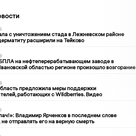
овости
5
ла с уничтожением стада в Лежневском районе
дерматиту расширили на Тейково
3
 БПЛА на нефтеперерабатывающем заводе в
вановской областью регионе произошло возгорание
6
область предложила меры поддержки
елей, работающих с Wildberries. Видео
0
лач!»: Владимир Ярченков в последнем слове
 не отправлять его на верную смерть