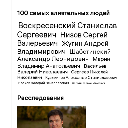
100 самых влиятельных людей
Воскресенский Станислав
Сергеевич
Низов Сергей
Валерьевич
Жугин Андрей
Владимирович
Шаботинский
Александр Леонидович
Марин
Владимир Анатольевич
Васильев
Валерий Николаевич
Сергеев Николай
Николаевич
Кузьмичев Александр Станиславович
Волков Валерий Вячеславович
Фероян Телман Амоевич
Расследования