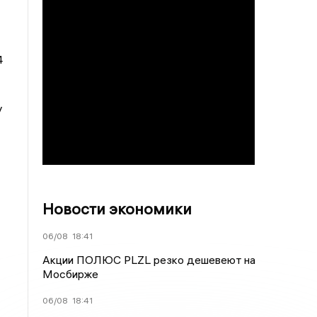
4
у
Новости экономики
06/08
18:41
Акции ПОЛЮС PLZL резко дешевеют на
Мосбирже
06/08
18:41