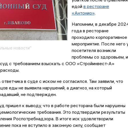
едой
в ресторане
«Антонио»
.
Напомним, в декабре 202
года в ресторане
проходило корпоративное
мероприятие. После него 
льные новости"
посетителя возникли
проблемы со здоровьем, и
в суд с требованием взыскать с ООО «Стройинвест-А»
 расходы.
ответчика в суде с иском не согласился. Там заявили, что
цов еды не выявила нарушений, а диагноз, на который
радавший, не подтвержден.
уд пришел к выводу, что в работе ресторана были нарушены
демиологические требования. Это подтвердили результаты
ления Роспотребнадзора. В итоге иск удовлетворили
ение пока не вступило в законную силу, сообщает