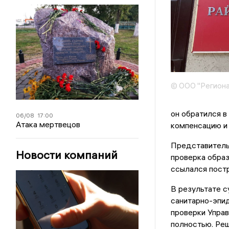
© ООО "Региона
он обратился 
06/08
17:00
Атака мертвецов
компенсацию и
Представитель 
Новости компаний
проверка образ
ссылался пост
В результате с
санитарно-эпи
проверки Управ
полностью. Реш