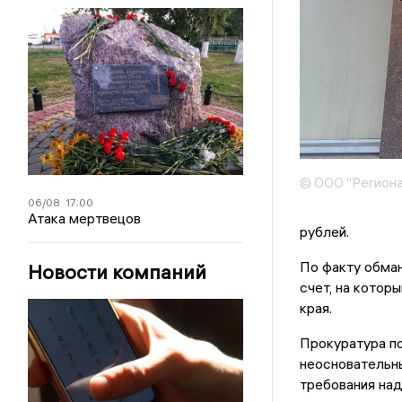
© ООО "Региона
06/08
17:00
Атака мертвецов
рублей.
По факту обман
Новости компаний
счет, на котор
края.
Прокуратура по
неосновательны
требования на