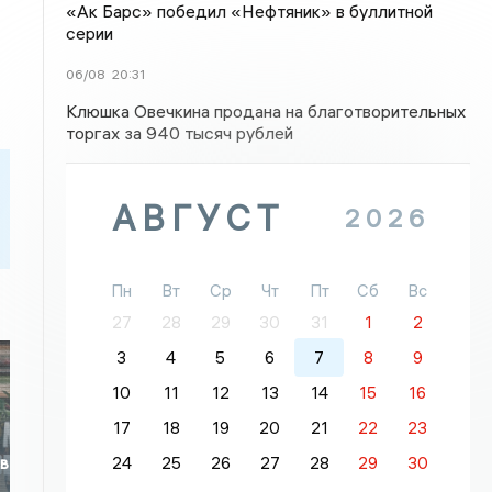
«Ак Барс» победил «Нефтяник» в буллитной
серии
06/08
20:31
Клюшка Овечкина продана на благотворительных
торгах за 940 тысяч рублей
АВГУСТ
2026
Пн
Вт
Ср
Чт
Пт
Сб
Вс
27
28
29
30
31
1
2
3
4
5
6
7
8
9
10
11
12
13
14
15
16
17
18
19
20
21
22
23
24
25
26
27
28
29
30
 в