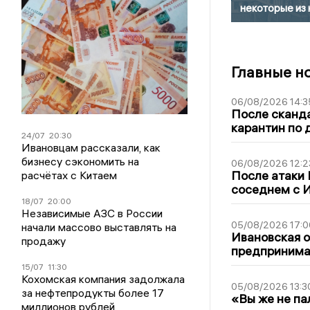
некоторые из 
Главные н
06/08/2026 14:3
После сканда
карантин по 
24/07
20:30
Ивановцам рассказали, как
бизнесу сэкономить на
06/08/2026 12:2
После атаки
расчётах с Китаем
соседнем с И
18/07
20:00
Независимые АЗС в России
05/08/2026 17:0
начали массово выставлять на
Ивановская 
продажу
предпринимат
15/07
11:30
Кохомская компания задолжала
05/08/2026 13:3
за нефтепродукты более 17
«Вы же не па
миллионов рублей