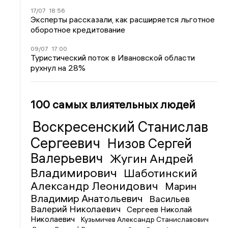
17/07
18:56
Эксперты рассказали, как расширяется льготное
оборотное кредитование
09/07
17:00
Туристический поток в Ивановской области
рухнул на 28%
100 самых влиятельных людей
Воскресенский Станислав
Сергеевич
Низов Сергей
Валерьевич
Жугин Андрей
Владимирович
Шаботинский
Александр Леонидович
Марин
Владимир Анатольевич
Васильев
Валерий Николаевич
Сергеев Николай
Николаевич
Кузьмичев Александр Станиславович