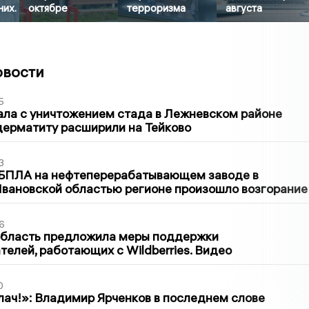
них.
октябре
терроризма
августа
овости
5
ла с уничтожением стада в Лежневском районе
дерматиту расширили на Тейково
3
 БПЛА на нефтеперерабатывающем заводе в
вановской областью регионе произошло возгорание
6
область предложила меры поддержки
елей, работающих с Wildberries. Видео
0
лач!»: Владимир Ярченков в последнем слове