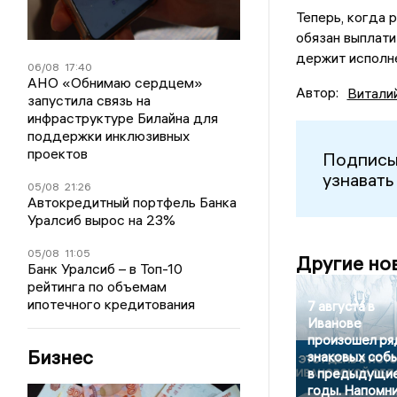
Теперь, когда 
обязан выплат
держит исполне
06/08
17:40
АНО «Обнимаю сердцем»
Автор:
Витали
запустила связь на
инфраструктуре Билайна для
поддержки инклюзивных
проектов
Подписы
узнавать
05/08
21:26
Автокредитный портфель Банка
Уралсиб вырос на 23%
05/08
11:05
Другие но
Банк Уралсиб – в Топ-10
рейтинга по объемам
ипотечного кредитования
7 августа в
Иванове
произошел ря
Бизнес
знаковых соб
в предыдущи
годы. Напомн