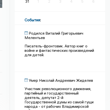
31
1
2
3
4
5
6
События
:
Родился Виталий Григорьевич
Мелентьев
Писатель-фронтовик. Автор книг о
войне и фантастических произведений
для детей.
Умер Николай Андреевич Жиделев
Участник революционного движения,
партийный и государственный
деятель, депутат 2-й
Государственной думы из самой гущи
народа - от рабочих Владимирской