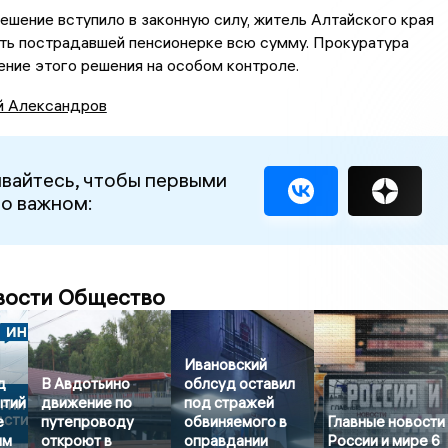
решение вступило в законную силу, житель Алтайского края
ить пострадавшей пенсионерке всю сумму. Прокуратура
ние этого решения на особом контроле.
й Александров
вайтесь, чтобы первыми
 о важном:
вости Общество
Ивановский
д
В Авдотьино
облсуд оставил
ытий
движение по
под стражей
е
путепроводу
обвиняемого в
Главные новости
им
откроют в
оправдании
России и мире 6