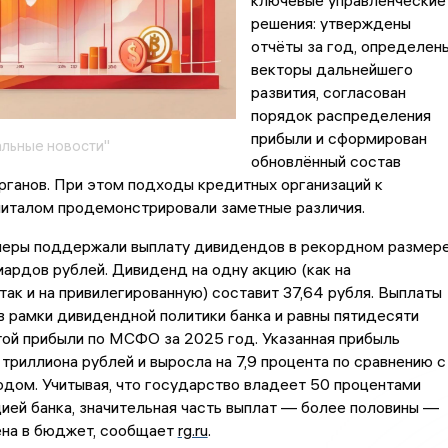
ключевые управленческие
решения: утверждены
отчёты за год, определен
векторы дальнейшего
развития, согласован
порядок распределения
прибыли и сформирован
льные новости"
обновлённый состав
ганов. При этом подходы кредитных организаций к
питалом продемонстрировали заметные различия.
неры поддержали выплату дивидендов в рекордном размер
ардов рублей. Дивиденд на одну акцию (как на
так и на привилегированную) составит 37,64 рубля. Выплаты
 рамки дивидендной политики банка и равны пятидесяти
ой прибыли по МСФО за 2025 год. Указанная прибыль
 триллиона рублей и выросла на 7,9 процента по сравнению с
дом. Учитывая, что государство владеет 50 процентами
ией банка, значительная часть выплат — более половины —
ена в бюджет, сообщает
rg.ru
.