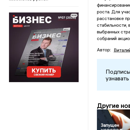
финансировани
роста. Для уча
расстановке пр
стабильности, 
выбранных стр
собраний акцио
Автор:
Витали
Подписы
узнавать
Другие но
Запущен