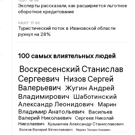
17/07
18:56
Эксперты рассказали, как расширяется льготное
оборотное кредитование
09/07
17:00
Туристический поток в Ивановской области
рухнул на 28%
100 самых влиятельных людей
Воскресенский Станислав
Сергеевич
Низов Сергей
Валерьевич
Жугин Андрей
Владимирович
Шаботинский
Александр Леонидович
Марин
Владимир Анатольевич
Васильев
Валерий Николаевич
Сергеев Николай
Николаевич
Кузьмичев Александр Станиславович
Волков Валерий Вячеславович
Фероян Телман Амоевич