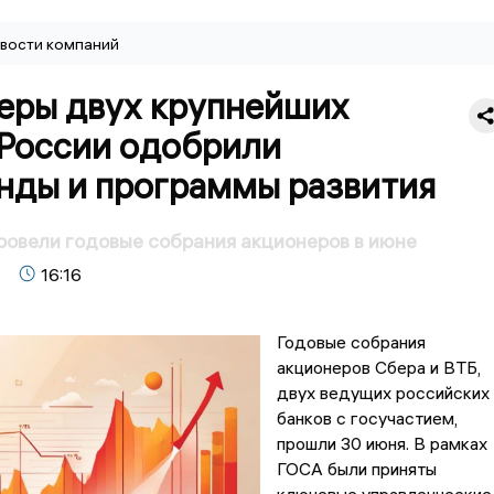
вости компаний
еры двух крупнейших
 России одобрили
нды и программы развития
ровели годовые собрания акционеров в июне
16:16
Годовые собрания
акционеров Сбера и ВТБ,
двух ведущих российских
банков с госучастием,
прошли 30 июня. В рамках
ГОСА были приняты