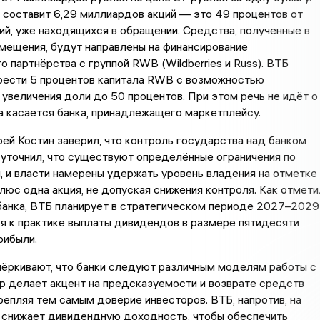
составит 6,29 миллиардов акций — это 49 процентов от
ий, уже находящихся в обращении. Средства, полученные в
мещения, будут направлены на финансирование
о партнёрства с группой RWB (Wildberries и Russ). ВТБ
рести 5 процентов капитала RWB с возможностью
величения доли до 50 процентов. При этом речь не идёт о
а касается банка, принадлежащего маркетплейсу.
ей Костин заверил, что контроль государства над банком
 уточнил, что существуют определённые ограничения по
 и власти намерены удержать уровень владения на отметке
люс одна акция, не допуская снижения контроля. Как отмети
банка, ВТБ планирует в стратегическом периоде 2027–2029
я к практике выплаты дивидендов в размере пятидесяти
рибыли.
чёркивают, что банки следуют различным моделям работы с
р делает акцент на предсказуемости и возврате средств
репляя тем самым доверие инвесторов. ВТБ, напротив, на
 снижает дивидендную доходность, чтобы обеспечить