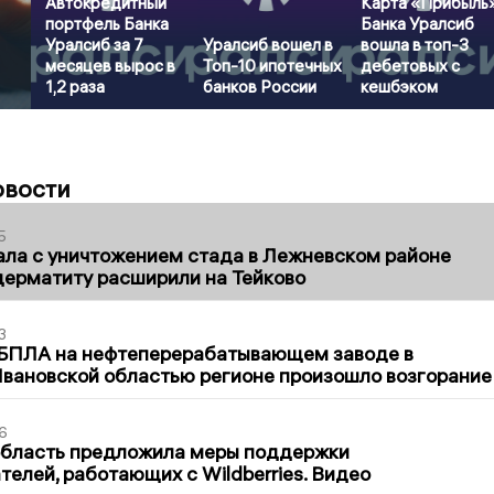
Автокредитный
Карта «Прибыль
портфель Банка
Банка Уралсиб
Уралсиб за 7
Уралсиб вошел в
вошла в топ-3
месяцев вырос в
Топ-10 ипотечных
дебетовых с
1,2 раза
банков России
кешбэком
овости
5
ла с уничтожением стада в Лежневском районе
дерматиту расширили на Тейково
3
 БПЛА на нефтеперерабатывающем заводе в
вановской областью регионе произошло возгорание
6
область предложила меры поддержки
елей, работающих с Wildberries. Видео