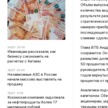
Объём выпуска 
количества акц
результате раз
стратегическог
намерен приоб
последующего у
слиянии: сделк
Глава ВТБ Андр
24/07
20:30
Ивановцам рассказали, как
сохранится. Он
бизнесу сэкономить на
размытию доли,
расчётах с Китаем
50 процентов п
руководитель 
18/07
20:00
Независимые АЗС в России
годов вернутьс
начали массово выставлять на
процентов от п
продажу
Аналитики под
15/07
11:30
капиталом. Сбе
Кохомская компания задолжала
акционерам, ук
за нефтепродукты более 17
текущем этапе
миллионов рублей