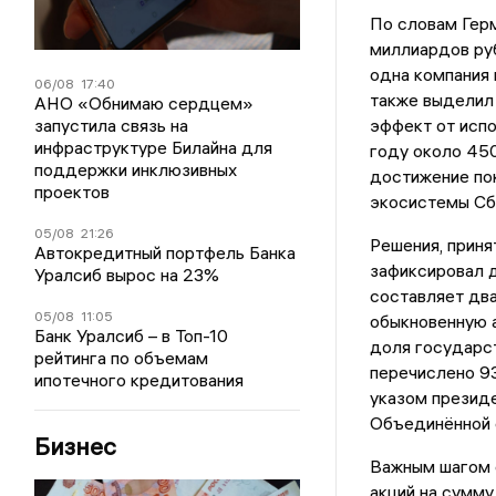
По словам Герм
миллиардов руб
одна компания 
06/08
17:40
также выделил 
АНО «Обнимаю сердцем»
запустила связь на
эффект от испо
инфраструктуре Билайна для
году около 450
поддержки инклюзивных
достижение пок
проектов
экосистемы Сб
05/08
21:26
Решения, приня
Автокредитный портфель Банка
зафиксировал д
Уралсиб вырос на 23%
составляет два
05/08
11:05
обыкновенную а
Банк Уралсиб – в Топ-10
доля государст
рейтинга по объемам
перечислено 93
ипотечного кредитования
указом презид
Объединённой 
Бизнес
Важным шагом 
акций на сумму