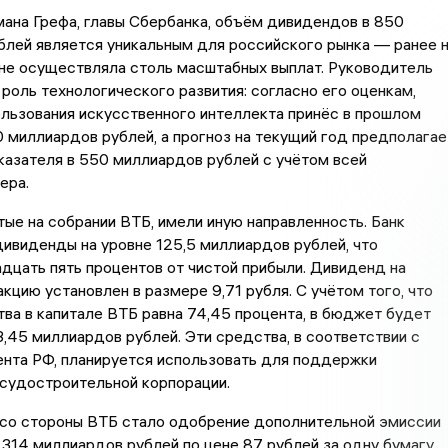
ана Грефа, главы Сбербанка, объём дивидендов в 850
лей является уникальным для российского рынка — ранее 
не осуществляла столь масштабных выплат. Руководитель
роль технологического развития: согласно его оценкам,
льзования искусственного интеллекта принёс в прошлом
 миллиардов рублей, а прогноз на текущий год предполагае
азателя в 550 миллиардов рублей с учётом всей
ера.
тые на собрании ВТБ, имели иную направленность. Банк
ивиденды на уровне 125,5 миллиардов рублей, что
дцать пять процентов от чистой прибыли. Дивиденд на
кцию установлен в размере 9,71 рубля. С учётом того, что
ва в капитале ВТБ равна 74,45 процента, в бюджет будет
,45 миллиардов рублей. Эти средства, в соответствии с
ента РФ, планируется использовать для поддержки
судостроительной корпорации.
со стороны ВТБ стало одобрение дополнительной эмиссии
 314 миллиардов рублей по цене 87 рублей за одну бумагу.