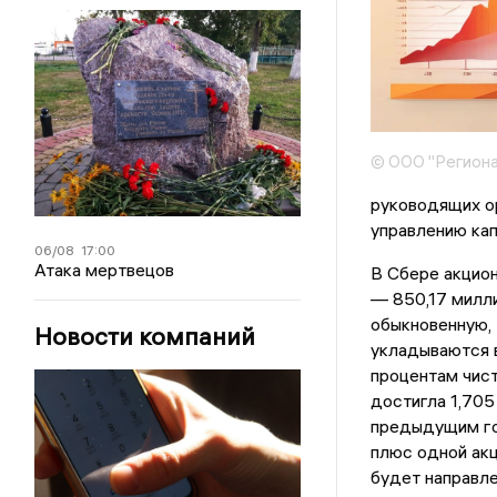
© ООО "Региона
руководящих ор
управлению ка
06/08
17:00
Атака мертвецов
В Сбере акцио
— 850,17 милли
обыкновенную, 
Новости компаний
укладываются в
процентам чист
достигла 1,705
предыдущим го
плюс одной акц
будет направл