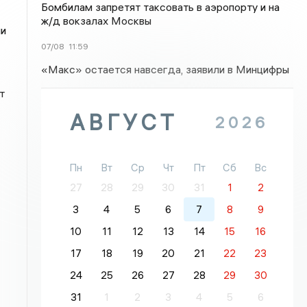
Бомбилам запретят таксовать в аэропорту и на
ж/д вокзалах Москвы
ни
07/08
11:59
«Макс» остается навсегда, заявили в Минцифры
т
АВГУСТ
2026
Пн
Вт
Ср
Чт
Пт
Сб
Вс
27
28
29
30
31
1
2
3
4
5
6
7
8
9
10
11
12
13
14
15
16
17
18
19
20
21
22
23
24
25
26
27
28
29
30
31
1
2
3
4
5
6