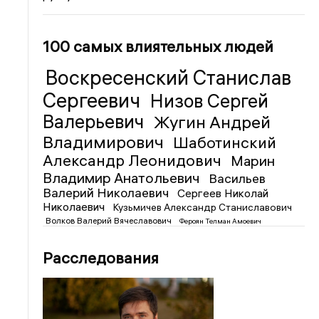
100 самых влиятельных людей
Воскресенский Станислав
Сергеевич
Низов Сергей
Валерьевич
Жугин Андрей
Владимирович
Шаботинский
Александр Леонидович
Марин
Владимир Анатольевич
Васильев
Валерий Николаевич
Сергеев Николай
Николаевич
Кузьмичев Александр Станиславович
Волков Валерий Вячеславович
Фероян Телман Амоевич
Расследования