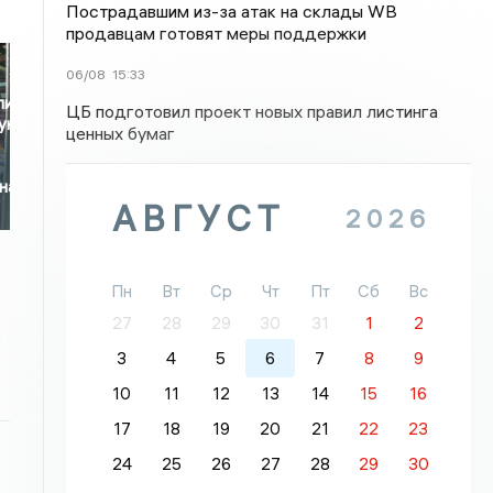
Пострадавшим из-за атак на склады WB
продавцам готовят меры поддержки
06/08
15:33
ли
ЦБ подготовил проект новых правил листинга
ную
ценных бумаг
на
АВГУСТ
2026
Пн
Вт
Ср
Чт
Пт
Сб
Вс
27
28
29
30
31
1
2
3
4
5
6
7
8
9
10
11
12
13
14
15
16
17
18
19
20
21
22
23
24
25
26
27
28
29
30