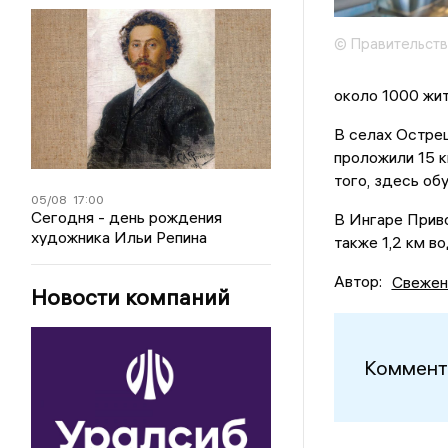
© Правительств
около 1000 жи
В селах Острец
проложили 15 к
того, здесь об
05/08
17:00
Сегодня - день рождения
В Ингаре Приво
художника Ильи Репина
также 1,2 км в
Автор:
Свежен
Новости компаний
Коммент