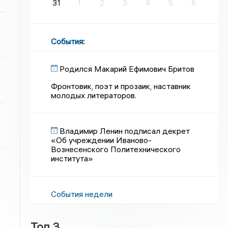
31
1
2
3
4
5
6
События
:
Родился Макарий Ефимович Бритов
Фронтовик, поэт и прозаик, наставник
молодых литераторов.
Владимир Ленин подписал декрет
«Об учреждении Иваново-
Вознесенского Политехнического
института»
События недели
Топ 3