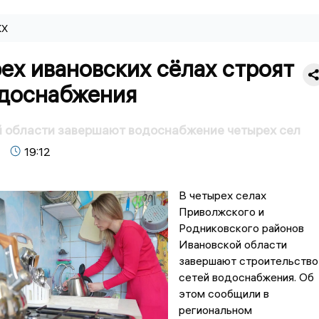
КХ
ех ивановских сёлах строят
одоснабжения
й области завершают водоснабжение четырех сел
19:12
В четырех селах
Приволжского и
Родниковского районов
Ивановской области
завершают строительство
сетей водоснабжения. Об
этом сообщили в
региональном