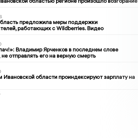
вановской областью регионе произошло возгорание
6
область предложила меры поддержки
елей, работающих с Wildberries. Видео
0
лач!»: Владимир Ярченков в последнем слове
 не отправлять его на верную смерть
0
 Ивановской области проиндексируют зарплату на
2