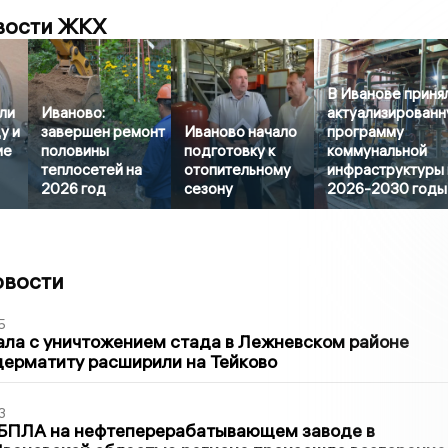
вости ЖКХ
В Иванове приня
ли
Иваново:
актуализирован
у и
завершен ремонт
Иваново начало
программу
ие
половины
подготовку к
коммунальной
теплосетей на
отопительному
инфраструктуры 
2026 год
сезону
2026-2030 годы
овости
5
ла с уничтожением стада в Лежневском районе
дерматиту расширили на Тейково
3
 БПЛА на нефтеперерабатывающем заводе в