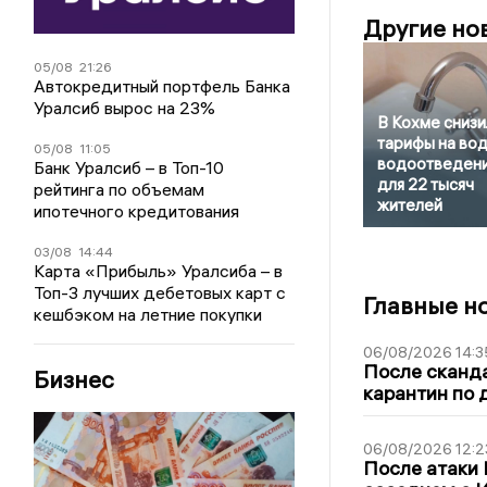
Другие но
05/08
21:26
Автокредитный портфель Банка
Уралсиб вырос на 23%
В Кохме снизи
тарифы на вод
05/08
11:05
водоотведен
Банк Уралсиб – в Топ-10
для 22 тысяч
рейтинга по объемам
жителей
ипотечного кредитования
03/08
14:44
Карта «Прибыль» Уралсиба – в
Топ-3 лучших дебетовых карт с
Главные н
кешбэком на летние покупки
06/08/2026 14:3
После сканда
Бизнес
карантин по 
06/08/2026 12:2
После атаки