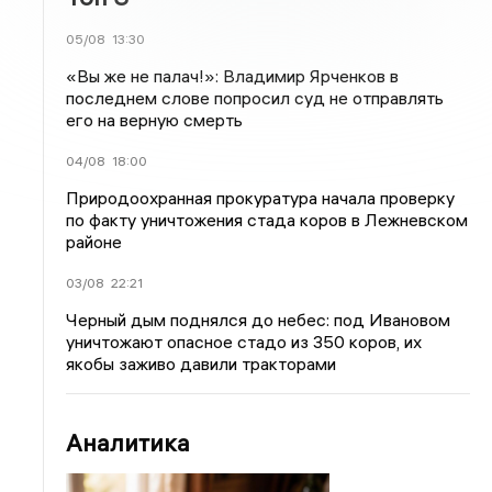
05/08
13:30
«Вы же не палач!»: Владимир Ярченков в
последнем слове попросил суд не отправлять
его на верную смерть
04/08
18:00
Природоохранная прокуратура начала проверку
по факту уничтожения стада коров в Лежневском
районе
03/08
22:21
Черный дым поднялся до небес: под Ивановом
уничтожают опасное стадо из 350 коров, их
якобы заживо давили тракторами
Аналитика