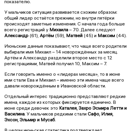
показателю.
У мальчиков ситуация развивается схожим образом:
общий лидер остаётся прежним, но внутри пятёрки
происходят заметные изменения. С начала года больше
всего регистраций у
Михаила
– 70. Далее следуют
Александр
(61),
Артём
(59),
Матвей
(45) и
Максим
(44).
Июньские данные показывают, что чаще всего родители
выбирали имя Михаил – 14 новорождённых за месяц.
Артём и Александр разделили второе место с 12
регистрациями, Матвей получил 10, Максим – 7.
Если говорить именно о «лидерах месяца», то в июне
ими стали Ева и Михаил – именно эти имена чаще всего
давали новорождённым в Ивановской области.
Отдельный интерес традиционно представляют редкие
имена, каждое из которых фиксируется единично. В
июне среди девочек это
Каталея, Захро Эсмира Летти и
Василина
. У мальчиков редкими стали
Сафо, Илия,
Эхсон, Эльмир и Мусаб
.
В целом июньская статистика подтверждает