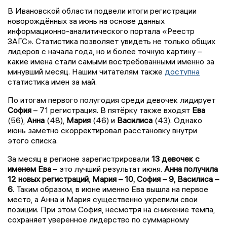
В Ивановской области подвели итоги регистрации
новорождённых за июнь на основе данных
информационно-аналитического портала «Реестр
ЗАГС». Статистика позволяет увидеть не только общих
лидеров с начала года, но и более точную картину –
какие имена стали самыми востребованными именно за
минувший месяц. Нашим читателям также
доступна
статистика имен за май.
По итогам первого полугодия среди девочек лидирует
София
– 71 регистрация. В пятёрку также входят
Ева
(56),
Анна
(48),
Мария
(46) и
Василиса
(43). Однако
июнь заметно скорректировал расстановку внутри
этого списка.
За месяц в регионе зарегистрировали
13 девочек с
именем Ева
– это лучший результат июня.
Анна получила
12 новых регистраций
,
Мария – 10, София – 9, Василиса –
6
. Таким образом, в июне именно Ева вышла на первое
место, а Анна и Мария существенно укрепили свои
позиции. При этом София, несмотря на снижение темпа,
сохраняет уверенное лидерство по суммарному