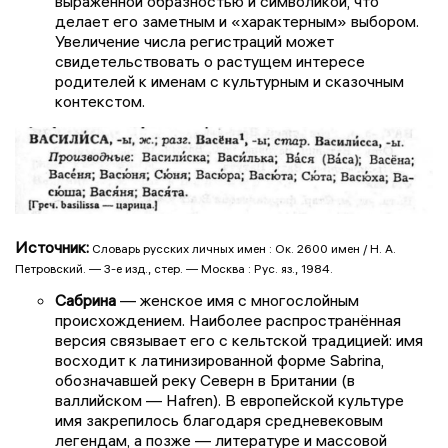
выраженной образностью и символикой, что
делает его заметным и «характерным» выбором.
Увеличение числа регистраций может
свидетельствовать о растущем интересе
родителей к именам с культурным и сказочным
контекстом.
Источник:
Словарь русских личных имен : Ок. 2600 имен / Н. А.
Петровский. — 3-е изд., стер. — Москва : Рус. яз., 1984.
Сабрина
— женское имя с многослойным
происхождением. Наиболее распространённая
версия связывает его с кельтской традицией: имя
восходит к латинизированной форме Sabrina,
обозначавшей реку Северн в Британии (в
валлийском — Hafren). В европейской культуре
имя закрепилось благодаря средневековым
легендам, а позже — литературе и массовой