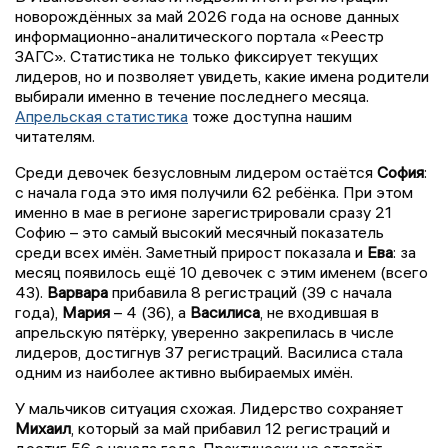
новорождённых за май 2026 года на основе данных
информационно-аналитического портала «Реестр
ЗАГС». Статистика не только фиксирует текущих
лидеров, но и позволяет увидеть, какие имена родители
выбирали именно в течение последнего месяца.
Апрельская статистика
тоже доступна нашим
читателям.
Среди девочек безусловным лидером остаётся
София
:
с начала года это имя получили 62 ребёнка. При этом
именно в мае в регионе зарегистрировали сразу 21
Софию – это самый высокий месячный показатель
среди всех имён. Заметный прирост показала и
Ева
: за
месяц появилось ещё 10 девочек с этим именем (всего
43).
Варвара
прибавила 8 регистраций (39 с начала
года),
Мария
– 4 (36), а
Василиса
, не входившая в
апрельскую пятёрку, уверенно закрепилась в числе
лидеров, достигнув 37 регистраций. Василиса стала
одним из наиболее активно выбираемых имён.
У мальчиков ситуация схожая. Лидерство сохраняет
Михаил
, который за май прибавил 12 регистраций и
достиг 56 с начала года. Практически не отстаёт