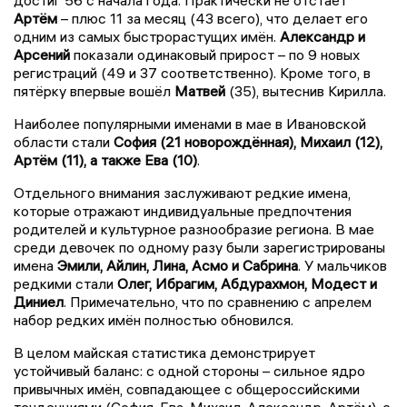
Артём
– плюс 11 за месяц (43 всего), что делает его
одним из самых быстрорастущих имён.
Александр и
Арсений
показали одинаковый прирост – по 9 новых
регистраций (49 и 37 соответственно). Кроме того, в
пятёрку впервые вошёл
Матвей
(35), вытеснив Кирилла.
Наиболее популярными именами в мае в Ивановской
области стали
София (21 новорождённая), Михаил (12),
Артём (11), а также Ева (10)
.
Отдельного внимания заслуживают редкие имена,
которые отражают индивидуальные предпочтения
родителей и культурное разнообразие региона. В мае
среди девочек по одному разу были зарегистрированы
имена
Эмили, Айлин, Лина, Асмо и Сабрина
. У мальчиков
редкими стали
Олег, Ибрагим, Абдурахмон, Модест и
Диниел
. Примечательно, что по сравнению с апрелем
набор редких имён полностью обновился.
В целом майская статистика демонстрирует
устойчивый баланс: с одной стороны – сильное ядро
привычных имён, совпадающее с общероссийскими
тенденциями (София, Ева, Михаил, Александр, Артём), с