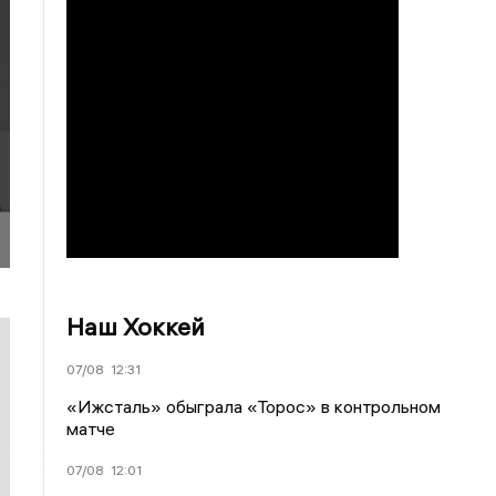
Наш Хоккей
07/08
12:31
«Ижсталь» обыграла «Торос» в контрольном
матче
07/08
12:01