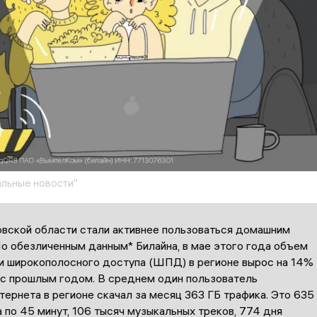
льные новости"
вской области
стали активнее пользоваться
домашним
По обезличенным данным
* Билайна, в мае этого года объе
м
ти широкополосного доступа (ШПД) в регионе вырос на
14
%
 с прошлым годом.
В среднем один пользователь
тернета в
регионе
скачал за месяц
363
ГБ трафика
.
Это
635
 по 45 минут, 106 тысяч музыкальных треков, 774
дня