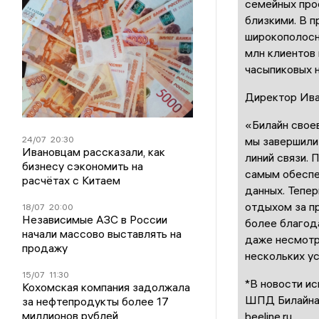
семейных про
близкими. В 
широкополосн
млн клиентов
часы
пиковых н
Директор
Ива
«
Билайн свое
24/07
20:30
мы завершили
Ивановцам рассказали, как
линий связи
. 
бизнесу сэкономить на
самым обеспе
расчётах с Китаем
данных. Тепе
отдыхом за п
18/07
20:00
Независимые АЗС в России
более благод
начали массово выставлять на
даже несмотр
продажу
нескольких ус
15/07
11:30
*
В
новости ис
Кохомская компания задолжала
ШПД
Билайн
за нефтепродукты более 17
миллионов рублей
beeline.ru