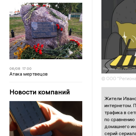
06/08
17:00
Атака мертвецов
© ООО "Региона
Новости компаний
Жи
тели
Ивано
интернетом. 
трафика в се
по сравнению
домашнего ин
серий сериала