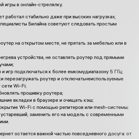
й игры в онлайн-
стрелялку
.
т работал стабильно даже при высоких нагрузках,
специалисты
Билайна
советуют
следовать
простым
оут
ер на открытом месте, не прятать
за мебелью и
ли
в
егрева
устройства, не оставлять роутер
под прямыми
учами;
 и игр подключаться
к
более емкому
диапазону 5 ГГц;
и перезагружать роутер и отключать
неиспользуемые
 сети
Wi-Fi
;
бновлять
прошивку роутера;
ишн
ие вкладки в браузере и очищать
кэш;
окрытие
Wi-Fi
с помощью репитеров или
mesh
-системы
;
 устаревший, заменить его на модель с современными
ими.
ернет о
стае
тся важной частью повседневного досуга:
от