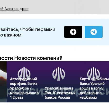
ий Александров
вайтесь, чтобы первыми
 о важном:
вости Новости компаний
Автокредитный
Карта «Прибыль
портфель Банка
Банка Уралсиб
Уралсиб за 7
Уралсиб вошел в
вошла в топ-3
месяцев вырос в
Топ-10 ипотечных
дебетовых с
1,2 раза
банков России
кешбэком