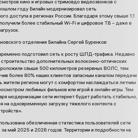
смотров кино и игровых
стримов
до
видеозвонков
с
прошлом году Билайн модернизировал сеть
ого доступа в регионах России
.
Благодаря этому свыше 1,1
 получили более стабильный
Wi-Fi
и цифровое ТВ – даже в
агрузок.
новского
отделения Билайна
Сергей Буренков
:
временно подготовил сеть к росту ШПД-трафика. Недавно
 строительство дополнительных в
олоконно-оптических
Проложили свыше 500 километров резервных ВОЛС, тем
чив более 80% наших клиентов запасным каналом передачи
рь жители региона
могут с комфортом наслаждаться летним
росмотром любимых фильмов или игрой в онлайн-игры. Тем
аря модернизации сети ин
тернет будет работать стабильно,
я на одновременную загрузку тяжелого контента с
тройств».
пользована обезличенная статистика пользователей сети
а
за май 2025 и 2026 годов
.
Т
ерритории и подробности на