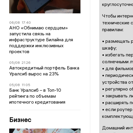
круглосуточно
Чтобы интерне
технические
06/08
17:40
АНО «Обнимаю сердцем»
правил
ам
:
запустила связь на
инфраструктуре Билайна для
•
размещать
р
поддержки инклюзивных
шкафу;
проектов
•
избегать
пер
солнечными л
05/08
21:26
Автокредитный портфель Банка
•
для фильмов
Уралсиб вырос на 23%
•
периодическ
устройства
от
05/08
11:05
•
регулярно о
Банк Уралсиб – в Топ-10
•
закрывать
л
рейтинга по объемам
ипотечного кредитования
•
расширять
п
•
если роутер
комплектующ
Бизнес
Домашний инт