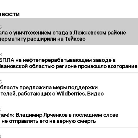
овости
5
ла с уничтожением стада в Лежневском районе
дерматиту расширили на Тейково
3
 БПЛА на нефтеперерабатывающем заводе в
вановской областью регионе произошло возгорание
6
область предложила меры поддержки
елей, работающих с Wildberries. Видео
0
лач!»: Владимир Ярченков в последнем слове
 не отправлять его на верную смерть
0