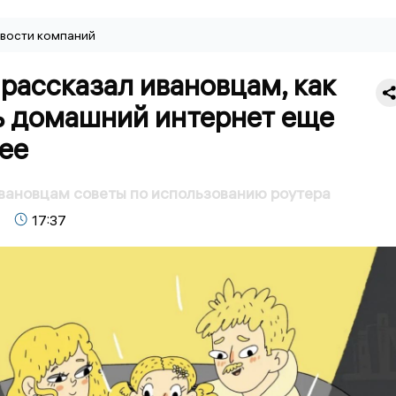
вости компаний
рассказал ивановцам, как
ь домашний интернет еще
ее
вановцам советы по использованию роутера
17:37