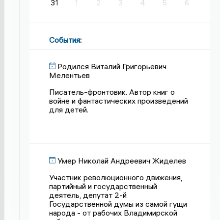
31
1
2
3
4
5
6
События
:
Родился Виталий Григорьевич
Мелентьев
Писатель-фронтовик. Автор книг о
войне и фантастических произведений
для детей.
Умер Николай Андреевич Жиделев
Участник революционного движения,
партийный и государственный
деятель, депутат 2-й
Государственной думы из самой гущи
народа - от рабочих Владимирской