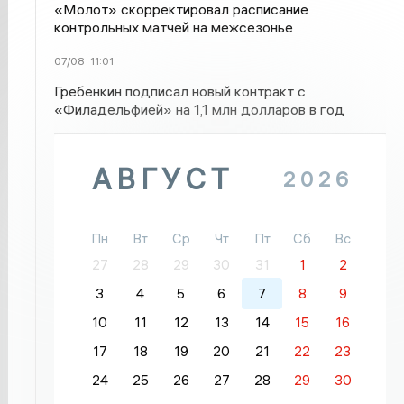
«Молот» скорректировал расписание
контрольных матчей на межсезонье
07/08
11:01
Гребенкин подписал новый контракт с
«Филадельфией» на 1,1 млн долларов в год
АВГУСТ
2026
Пн
Вт
Ср
Чт
Пт
Сб
Вс
27
28
29
30
31
1
2
3
4
5
6
7
8
9
10
11
12
13
14
15
16
17
18
19
20
21
22
23
24
25
26
27
28
29
30