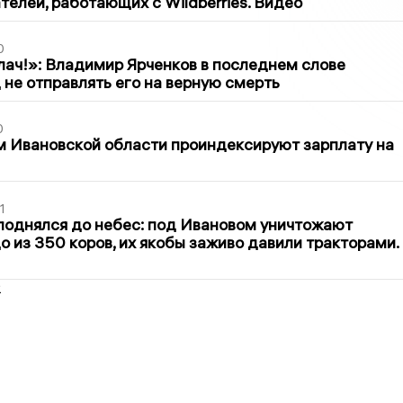
елей, работающих с Wildberries. Видео
0
лач!»: Владимир Ярченков в последнем слове
 не отправлять его на верную смерть
0
 Ивановской области проиндексируют зарплату на
1
поднялся до небес: под Ивановом уничтожают
о из 350 коров, их якобы заживо давили тракторами.
2