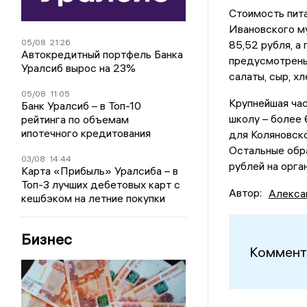
Стоимость пит
Ивановского му
05/08
21:26
85,52 рубля, а
Автокредитный портфель Банка
предусмотрены 
Уралсиб вырос на 23%
салаты, сыр, х
05/08
11:05
Крупнейшая ча
Банк Уралсиб – в Топ-10
школу – более 
рейтинга по объемам
ипотечного кредитования
для Коляновско
Остальные обра
03/08
14:44
рублей на орга
Карта «Прибыль» Уралсиба – в
Топ-3 лучших дебетовых карт с
Автор:
Алекса
кешбэком на летние покупки
Бизнес
Коммент