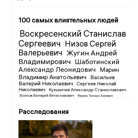
100 самых влиятельных людей
Воскресенский Станислав
Сергеевич
Низов Сергей
Валерьевич
Жугин Андрей
Владимирович
Шаботинский
Александр Леонидович
Марин
Владимир Анатольевич
Васильев
Валерий Николаевич
Сергеев Николай
Николаевич
Кузьмичев Александр Станиславович
Волков Валерий Вячеславович
Фероян Телман Амоевич
Расследования