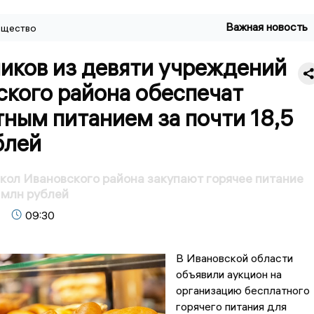
Важная новость
щество
иков из девяти учреждений
ского района обеспечат
ным питанием за почти 18,5
блей
кол Ивановского района закупают горячее питание
5 млн рублей
09:30
В Ивановской области
объявили аукцион на
организацию бесплатного
горячего питания для