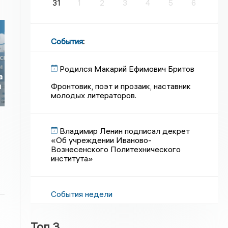
31
1
2
3
4
5
6
События
:
Родился Макарий Ефимович Бритов
а
Фронтовик, поэт и прозаик, наставник
и
молодых литераторов.
Владимир Ленин подписал декрет
«Об учреждении Иваново-
Вознесенского Политехнического
института»
События недели
Топ 3