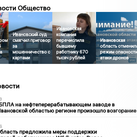
вости Общество
Ивановская
Ивановский суд
компания
ором
смягчил приговор
перечислила
Ивановская
6
за
бывшему
область отменил
а
мошенничество с
работнику 670
режим опасност
картами
тысяч рублей
атаки дронов
овости
3
 БПЛА на нефтеперерабатывающем заводе в
вановской областью регионе произошло возгорание
6
область предложила меры поддержки