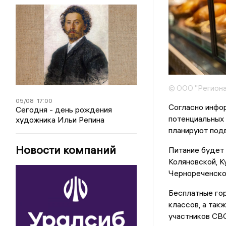
© ООО "Региона
05/08
17:00
Согласно инфо
Сегодня - день рождения
потенциальных 
художника Ильи Репина
планируют подв
Новости компаний
Питание будет 
Коляновской, К
Чернореченской
Бесплатные гор
классов, а так
участников СВО