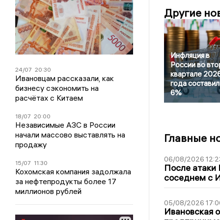
Другие но
Инфляция в
России во вт
24/07
20:30
квартале 202
Ивановцам рассказали, как
года составил
бизнесу сэкономить на
6%
расчётах с Китаем
18/07
20:00
Независимые АЗС в России
начали массово выставлять на
Главные н
продажу
06/08/2026 12:2
15/07
11:30
После атаки
Кохомская компания задолжала
соседнем с И
за нефтепродукты более 17
миллионов рублей
05/08/2026 17:0
Ивановская 