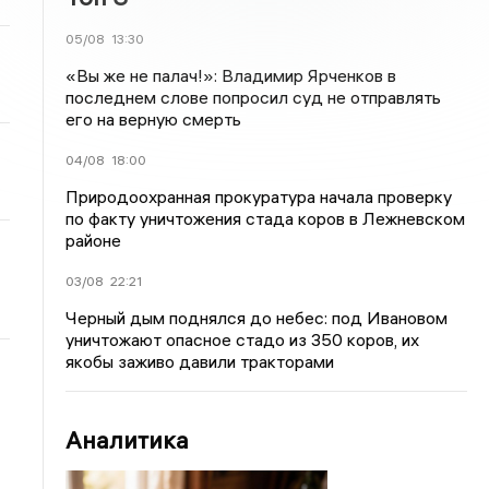
05/08
13:30
«Вы же не палач!»: Владимир Ярченков в
последнем слове попросил суд не отправлять
его на верную смерть
04/08
18:00
Природоохранная прокуратура начала проверку
по факту уничтожения стада коров в Лежневском
районе
03/08
22:21
Черный дым поднялся до небес: под Ивановом
уничтожают опасное стадо из 350 коров, их
якобы заживо давили тракторами
Аналитика