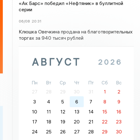
«Ак Барс» победил «Нефтяник» в буллитной
серии
06/08
20:31
Клюшка Овечкина продана на благотворительных
торгах за 940 тысяч рублей
АВГУСТ
2026
Пн
Вт
Ср
Чт
Пт
Сб
Вс
27
28
29
30
31
1
2
3
4
5
6
7
8
9
10
11
12
13
14
15
16
17
18
19
20
21
22
23
24
25
26
27
28
29
30