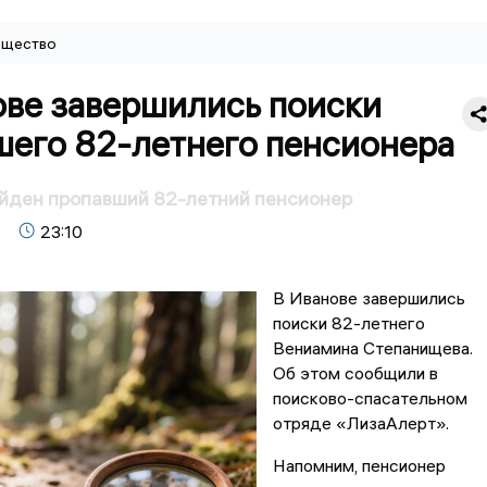
щество
ове завершились поиски
шего 82-летнего пенсионера
йден пропавший 82-летний пенсионер
23:10
В Иванове завершились
поиски 82-летнего
Вениамина Степанищева.
Об этом сообщили в
поисково-спасательном
отряде «ЛизаАлерт».
Напомним, пенсионер