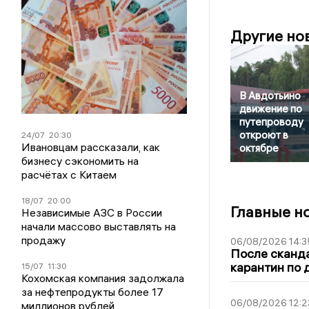
Другие но
В Авдотьино
движение по
путепроводу
откроют в
24/07
20:30
Ивановцам рассказали, как
октябре
бизнесу сэкономить на
расчётах с Китаем
18/07
20:00
Главные н
Независимые АЗС в России
начали массово выставлять на
продажу
06/08/2026 14:3
После сканда
карантин по 
15/07
11:30
Кохомская компания задолжала
за нефтепродукты более 17
06/08/2026 12:2
миллионов рублей