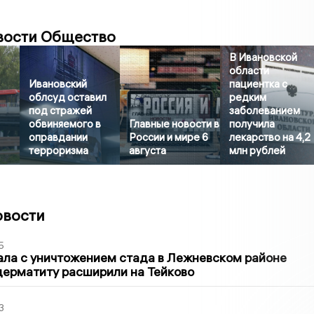
вости Общество
В Ивановской
области
Ивановский
пациентка с
облсуд оставил
редким
под стражей
заболеванием
обвиняемого в
Главные новости в
получила
оправдании
России и мире 6
лекарство на 4,2
терроризма
августа
млн рублей
овости
5
ла с уничтожением стада в Лежневском районе
дерматиту расширили на Тейково
3