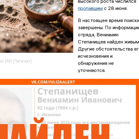
высокого роста числился
пропавшим
с 28 июня.
В настоящее время поиск
завершены. По информаци
отряда, Вениамин
Степанищев найден живым
Другие обстоятельства е
исчезновения и
о ИИ (Гигачат)
обнаружения не
уточняются.