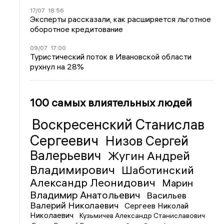
17/07
18:56
Эксперты рассказали, как расширяется льготное
оборотное кредитование
09/07
17:00
Туристический поток в Ивановской области
рухнул на 28%
100 самых влиятельных людей
Воскресенский Станислав
Сергеевич
Низов Сергей
Валерьевич
Жугин Андрей
Владимирович
Шаботинский
Александр Леонидович
Марин
Владимир Анатольевич
Васильев
Валерий Николаевич
Сергеев Николай
Николаевич
Кузьмичев Александр Станиславович