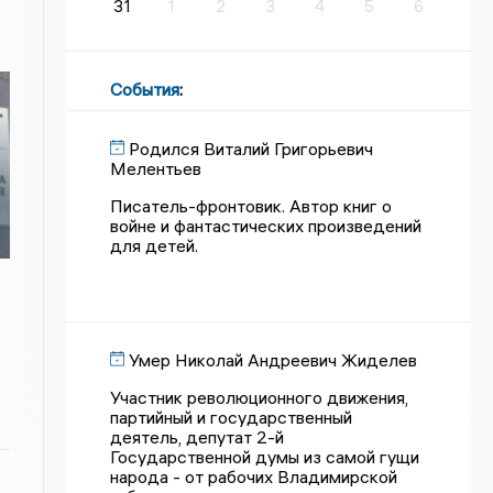
31
1
2
3
4
5
6
События
:
Родился Виталий Григорьевич
Мелентьев
Писатель-фронтовик. Автор книг о
войне и фантастических произведений
для детей.
Умер Николай Андреевич Жиделев
Участник революционного движения,
партийный и государственный
деятель, депутат 2-й
Государственной думы из самой гущи
народа - от рабочих Владимирской