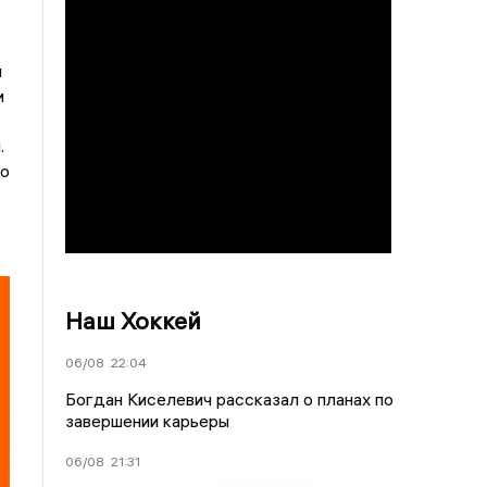
и
и
.
го
Наш Хоккей
06/08
22:04
Богдан Киселевич рассказал о планах по
завершении карьеры
06/08
21:31