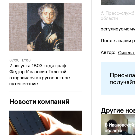
© Пресс-служб
области
регулируемому
После аварии р
Автор:
Синева
07/08
17:00
7 августа 1803 года граф
Федор Иванович Толстой
Присыла
отправился в кругосветное
получайт
путешествие
Новости компаний
Другие но
В Ивановской
области