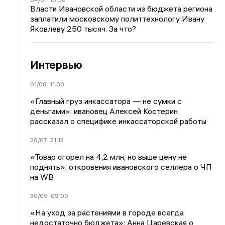
Власти Ивановской области из бюджета региона
заплатили московскому политтехнологу Ивану
Яковлеву 250 тысяч. За что?
Интервью
01/08
11:00
«Главный груз инкассатора — не сумки с
деньгами»: ивановец Алексей Костерин
рассказал о специфике инкассаторской работы
20/07
21:12
«Товар сгорел на 4,2 млн, но выше цену не
поднять»: откровения ивановского селлера о ЧП
на WB
30/05
09:00
«На уход за растениями в городе всегда
недостаточно бюджета»: Анна Царевская о