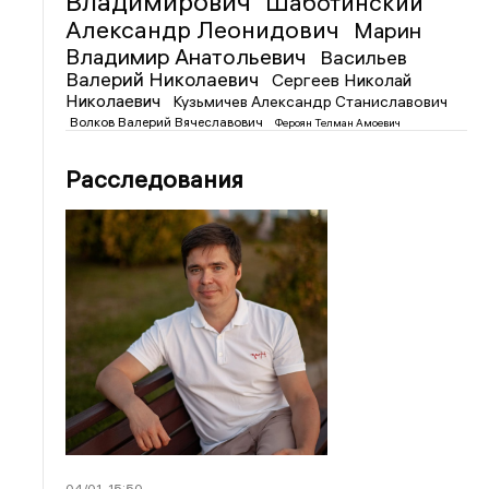
Владимирович
Шаботинский
Александр Леонидович
Марин
Владимир Анатольевич
Васильев
Валерий Николаевич
Сергеев Николай
Николаевич
Кузьмичев Александр Станиславович
Волков Валерий Вячеславович
Фероян Телман Амоевич
Расследования
04/01
15:50