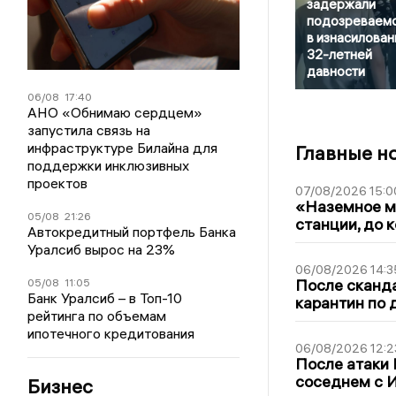
задержали
подозреваем
в изнасилован
32-летней
давности
06/08
17:40
АНО «Обнимаю сердцем»
запустила связь на
инфраструктуре Билайна для
Главные н
поддержки инклюзивных
проектов
07/08/2026 15:0
«Наземное ме
05/08
21:26
станции, до 
Автокредитный портфель Банка
Уралсиб вырос на 23%
06/08/2026 14:3
После сканда
05/08
11:05
Банк Уралсиб – в Топ-10
карантин по 
рейтинга по объемам
ипотечного кредитования
06/08/2026 12:2
После атаки
соседнем с И
Бизнес