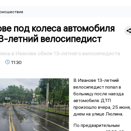
оисшествия
ве под колеса автомобиля
13-летний велосипедист
ина в Иванове сбили 13-летнего велосипедиста
11:30
В Иванове 13-летний
велосипедист попал в
больницу после наезда
автомобиля. ДТП
произошло вчера, 25 июня,
днем на улице Люлина.
По предварительным