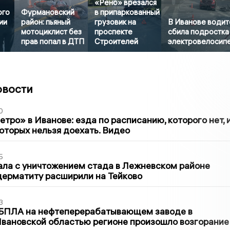
«Рено» врезался
ого
Фурмановский
в припаркованный
ии
район: пьяный
грузовик на
В Иванове водит
мотоциклист без
проспекте
сбила подростка
прав попал в ДТП
Строителей
электровелосип
овости
0
тро» в Иванове: езда по расписанию, которого нет, 
которых нельзя доехать. Видео
5
ла с уничтожением стада в Лежневском районе
дерматиту расширили на Тейково
3
 БПЛА на нефтеперерабатывающем заводе в
вановской областью регионе произошло возгорание