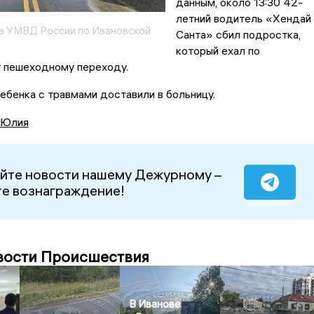
данным, около 13:30 42-
летний водитель «Хендай
а УМВД России по Ивановской
Санта» сбил подростка,
который ехал по
 пешеходному переходу.
ебенка с травмами доставили в больницу.
 Юлия
йте новости нашему Дежурному –
е вознаграждение!
вости Происшествия
В Иванове