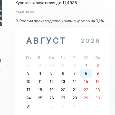
Курс юаня опустился до 11,4936
ель
07/08
16:50
 на
В России производство крупы выросло на 7,1%
еде
АВГУСТ
2026
Пн
Вт
Ср
Чт
Пт
Сб
Вс
и
27
28
29
30
31
1
2
3
4
5
6
7
8
9
10
11
12
13
14
15
16
17
18
19
20
21
22
23
24
25
26
27
28
29
30
31
1
2
3
4
5
6