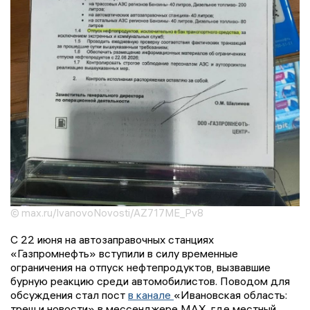
© max.ru/IvanovoNovosti/AZ717ME_Pv8
С 22 июня на автозаправочных станциях
«Газпромнефть» вступили в силу временные
ограничения на отпуск нефтепродуктов, вызвавшие
бурную реакцию среди автомобилистов. Поводом для
обсуждения стал пост
в канале
«Ивановская область:
треш и новости» в мессенджере МАХ, где местный