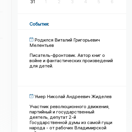
31
1
2
3
4
5
6
События
:
Родился Виталий Григорьевич
Мелентьев
Писатель-фронтовик. Автор книг о
войне и фантастических произведений
для детей.
Умер Николай Андреевич Жиделев
Участник революционного движения,
партийный и государственный
деятель, депутат 2-й
Государственной думы из самой гущи
народа - от рабочих Владимирской