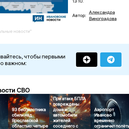
13:10.
Александра
Автор:
Виноградова
льные новости"
вайтесь, чтобы первыми
 о важном:
вости СВО
При атаке БПЛА
повреждены
93 беспилотника
дома и
Аэропорт
сбили над
автомобили
Иваново
Ярославской
жителей
временно
областью: четыре
соседнего с
ограничил полёт