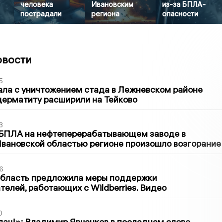
человека
Ивановским
из-за БПЛА-
пострадали
региона
опасности
овости
5
ла с уничтожением стада в Лежневском районе
дерматиту расширили на Тейково
3
 БПЛА на нефтеперерабатывающем заводе в
вановской областью регионе произошло возгорание
6
область предложила меры поддержки
елей, работающих с Wildberries. Видео
0
лач!»: Владимир Ярченков в последнем слове