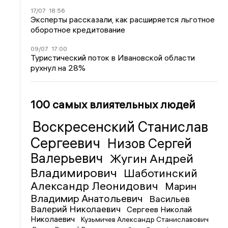
17/07
18:56
Эксперты рассказали, как расширяется льготное
оборотное кредитование
09/07
17:00
Туристический поток в Ивановской области
рухнул на 28%
100 самых влиятельных людей
Воскресенский Станислав
Сергеевич
Низов Сергей
Валерьевич
Жугин Андрей
Владимирович
Шаботинский
Александр Леонидович
Марин
Владимир Анатольевич
Васильев
Валерий Николаевич
Сергеев Николай
Николаевич
Кузьмичев Александр Станиславович