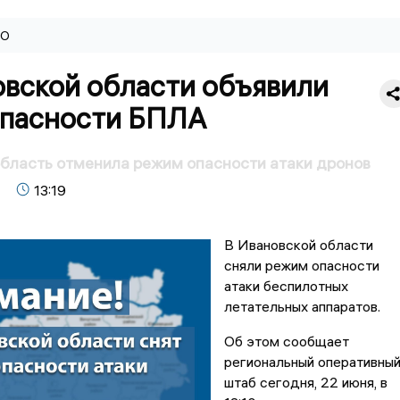
ВО
овской области объявили
опасности БПЛА
бласть отменила режим опасности атаки дронов
13:19
В Ивановской области
сняли режим опасности
атаки беспилотных
летательных аппаратов.
Об этом сообщает
региональный оперативны
штаб сегодня, 22 июня, в