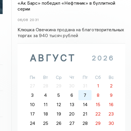
«Ак Барс» победил «Нефтяник» в буллитной
серии
06/08
20:31
Клюшка Овечкина продана на благотворительных
торгах за 940 тысяч рублей
АВГУСТ
2026
Пн
Вт
Ср
Чт
Пт
Сб
Вс
27
28
29
30
31
1
2
3
4
5
6
7
8
9
10
11
12
13
14
15
16
17
18
19
20
21
22
23
24
25
26
27
28
29
30