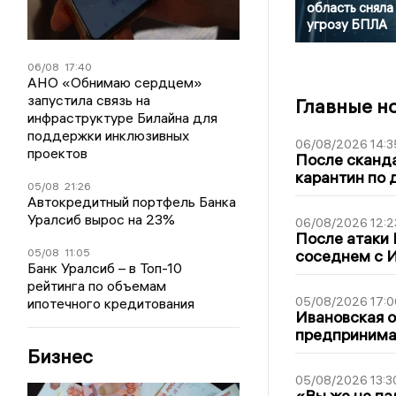
область сняла
угрозу БПЛА
06/08
17:40
АНО «Обнимаю сердцем»
запустила связь на
Главные н
инфраструктуре Билайна для
поддержки инклюзивных
06/08/2026 14:3
проектов
После сканда
карантин по 
05/08
21:26
Автокредитный портфель Банка
Уралсиб вырос на 23%
06/08/2026 12:2
После атаки
05/08
11:05
соседнем с И
Банк Уралсиб – в Топ-10
рейтинга по объемам
05/08/2026 17:0
ипотечного кредитования
Ивановская 
предпринимат
Бизнес
05/08/2026 13:3
«Вы же не па