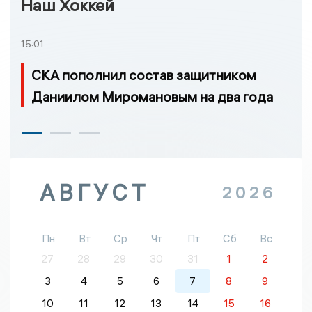
Наш Хоккей
15:01
СКА пополнил состав защитником
Даниилом Миромановым на два года
АВГУСТ
2026
Пн
Вт
Ср
Чт
Пт
Сб
Вс
27
28
29
30
31
1
2
3
4
5
6
7
8
9
10
11
12
13
14
15
16