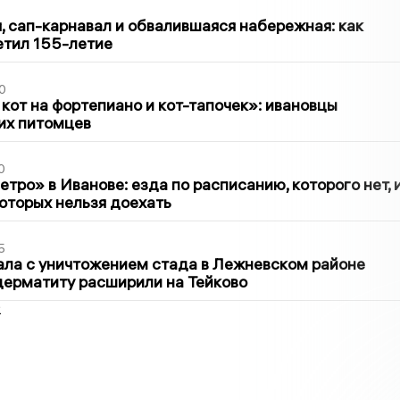
1
 сап-карнавал и обвалившаяся набережная: как
етил 155-летие
0
 кот на фортепиано и кот-тапочек»: ивановцы
их питомцев
0
тро» в Иванове: езда по расписанию, которого нет, 
которых нельзя доехать
5
ла с уничтожением стада в Лежневском районе
дерматиту расширили на Тейково
2