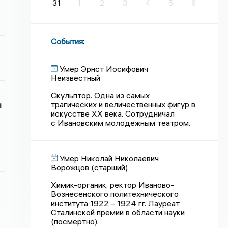
31
1
2
3
4
5
6
События
:
Умер Эрнст Иосифович
Неизвестный
Скульптор. Одна из самых
трагических и величественных фигур в
и
искусстве XX века. Сотрудничал
с Ивановским молодежным театром.
Умер Николай Николаевич
Ворожцов (старший)
Химик-органик, ректор Иваново-
Вознесенского политехнического
института 1922 – 1924 гг. Лауреат
Сталинской премии в области науки
(посмертно).