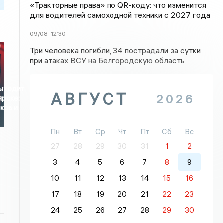
«Тракторные права» по QR-коду: что изменится
для водителей самоходной техники с 2027 года
09/08
12:30
Три человека погибли, 34 пострадали за сутки
при атаках ВСУ на Белгородскую область
выходит
АВГУСТ
2026
ярске:
ков и
Пн
Вт
Ср
Чт
Пт
Сб
Вс
27
28
29
30
31
1
2
3
4
5
6
7
8
9
10
11
12
13
14
15
16
17
18
19
20
21
22
23
24
25
26
27
28
29
30