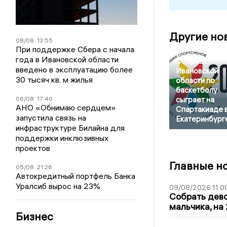
Другие но
08/08
13:55
При поддержке Сбера с начала
года в Ивановской области
Сборная
введено в эксплуатацию более
Ивановской
30 тысяч кв. м жилья
области по
баскетболу
06/08
17:40
сыграет на
АНО «Обнимаю сердцем»
Спартакиаде 
запустила связь на
Екатеринбург
инфраструктуре Билайна для
поддержки инклюзивных
проектов
Главные н
05/08
21:26
Автокредитный портфель Банка
Уралсиб вырос на 23%
09/08/2026 11:0
Собрать дево
мальчика, на 
Бизнес