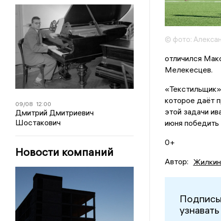
© фото: Алекса
отличился Макс
Мелекесцев.
«Текстильщик»
которое даёт п
09/08
12:00
этой задачи ив
Дмитрий Дмитриевич
Шостакович
июня победить
0+
Новости компаний
Автор:
Жилкин
Подписы
узнавать