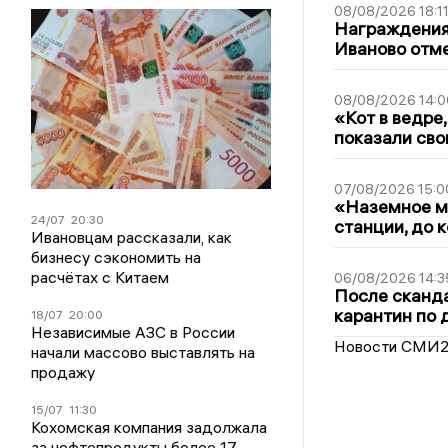
08/08/2026 18:1
Награждения,
Иваново отм
08/08/2026 14:0
«Кот в ведре,
показали сво
07/08/2026 15:0
«Наземное ме
24/07
20:30
станции, до 
Ивановцам рассказали, как
бизнесу сэкономить на
расчётах с Китаем
06/08/2026 14:3
После сканда
карантин по 
18/07
20:00
Независимые АЗС в России
Новости СМИ
начали массово выставлять на
продажу
15/07
11:30
Кохомская компания задолжала
за нефтепродукты более 17