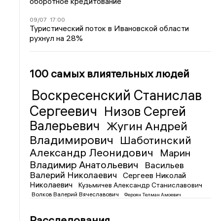
оборотное кредитование
09/07
17:00
Туристический поток в Ивановской области
рухнул на 28%
100 самых влиятельных людей
Воскресенский Станислав
Сергеевич
Низов Сергей
Валерьевич
Жугин Андрей
Владимирович
Шаботинский
Александр Леонидович
Марин
Владимир Анатольевич
Васильев
Валерий Николаевич
Сергеев Николай
Николаевич
Кузьмичев Александр Станиславович
Волков Валерий Вячеславович
Фероян Телман Амоевич
Расследования