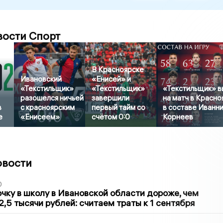
вости Спорт
В Красноярске
Ивановский
«Енисей» и
«Текстильщик»
«Текстильщик»
«Текстильщик» 
разошелся ничьей
завершили
на матч в Красно
в
с красноярским
первый тайм со
в составе Иванни
е
«Енисеем»
счётом 0:0
Корнеев
овости
0
чку в школу в Ивановской области дороже, чем
2,5 тысячи рублей: считаем траты к 1 сентября