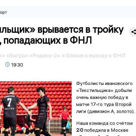
орт
льщик» врывается в тройку
, попадающих в ФНЛ
» обыграл «Родину-2» и близок к выходу в ФНЛ
19:30
Футболисты ивановского
«Текстильщика» добыли
очень важную победу в
матче 17-го тура Второй
лиги (дивизион А, золото).
Наша команда со счётом
2:0
победила в Москве