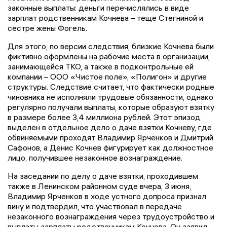
законные выплаты: деньги перечислялись в виде
зарплат родственникам Кочнева – теще Стегниной и
сестре жены Фогель.
Для этого, по версии следствия, близкие Кочнева были
фиктивно оформлены на рабочие места в организации,
занимающейся ТКО, а также в подконтрольные ей
компании – ООО «Чистое поле», «Полигон» и другие
структуры. Следствие считает, что фактически родные
чиновника не исполняли трудовые обязанности, однако
регулярно получали выплаты, которые образуют взятку
в размере более 3,4 миллиона рублей. Этот эпизод
выделен в отдельное дело о даче взятки Кочневу, где
обвиняемыми проходят Владимир Ярченков и Дмитрий
Сафонов, а Денис Кочнев фигурирует как должностное
лицо, получившее незаконное вознаграждение.
На заседании по делу о даче взятки, проходившем
также в Ленинском районном суде вчера, 3 июня,
Владимир Ярченков в ходе устного допроса признал
вину и подтвердил, что участвовал в передаче
незаконного вознаграждения через трудоустройство и
выплаты зарплаты родственникам Кочнева. Он заявил,