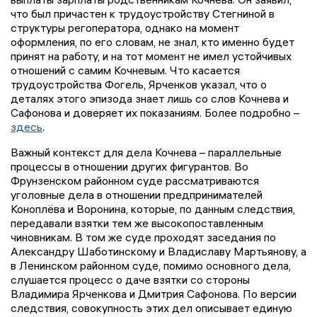
что был причастен к трудоустройству Стегниной в
структуры регоператора, однако на момент
оформления, по его словам, не знал, кто именно будет
принят на работу, и на тот момент не имел устойчивых
отношений с самим Кочневым. Что касается
трудоустройства Фогель, Ярченков указал, что о
деталях этого эпизода знает лишь со слов Кочнева и
Сафонова и доверяет их показаниям. Более подробно –
здесь
.
Важный контекст для дела Кочнева – параллельные
процессы в отношении других фигурантов. Во
Фрунзенском районном суде рассматриваются
уголовные дела в отношении предпринимателей
Коноплёва и Воронина, которые, по данным следствия,
передавали взятки тем же высокопоставленным
чиновникам. В том же суде проходят заседания по
Александру Шаботинскому и Владиславу Мартьянову, а
в Ленинском районном суде, помимо основного дела,
слушается процесс о даче взятки со стороны
Владимира Ярченкова и Дмитрия Сафонова. По версии
следствия, совокупность этих дел описывает единую