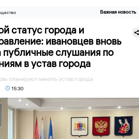
Важная новость
щество
й статус города и
авление: ивановцев вновь
а публичные слушания по
иям в устав города
овь планируют менять устав города
15:30