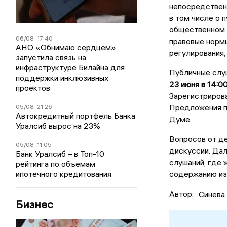
непосредственн
в том числе о 
общественном 
06/08
17:40
правовые нормы
АНО «Обнимаю сердцем»
регулирования,
запустила связь на
инфраструктуре Билайна для
Публичные слуш
поддержки инклюзивных
23 июня в 14:0
проектов
Зарегистрирова
Предложения п
05/08
21:26
Автокредитный портфель Банка
Думе.
Уралсиб вырос на 23%
Вопросов от де
05/08
11:05
дискуссии. Да
Банк Уралсиб – в Топ-10
слушаний, где 
рейтинга по объемам
ипотечного кредитования
содержанию из
Автор:
Синева
Бизнес