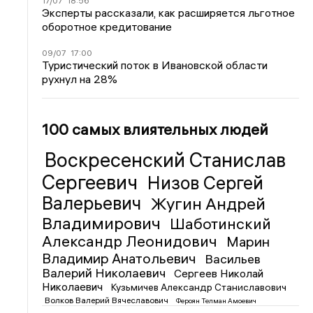
17/07
18:56
Эксперты рассказали, как расширяется льготное
оборотное кредитование
09/07
17:00
Туристический поток в Ивановской области
рухнул на 28%
100 самых влиятельных людей
Воскресенский Станислав
Сергеевич
Низов Сергей
Валерьевич
Жугин Андрей
Владимирович
Шаботинский
Александр Леонидович
Марин
Владимир Анатольевич
Васильев
Валерий Николаевич
Сергеев Николай
Николаевич
Кузьмичев Александр Станиславович
Волков Валерий Вячеславович
Фероян Телман Амоевич