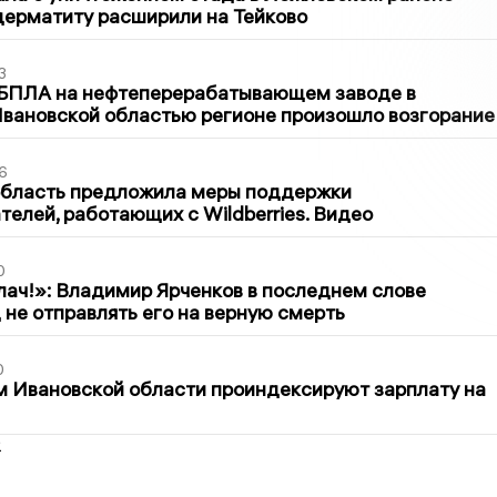
дерматиту расширили на Тейково
3
 БПЛА на нефтеперерабатывающем заводе в
вановской областью регионе произошло возгорание
6
область предложила меры поддержки
елей, работающих с Wildberries. Видео
0
лач!»: Владимир Ярченков в последнем слове
 не отправлять его на верную смерть
0
 Ивановской области проиндексируют зарплату на
2