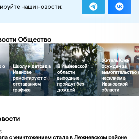
ируйте наши новости:
вости Общество
Житель Южи
 о
Школу и детсад в
В Ивановской
осужден за
Иванове
области
вымогательство 
ремонтируют с
выходные
насилием в
отставанием
пройдут без
Ивановской
графика
дождей
области
овости
5
ла с уничтожением стада в Лежневском районе