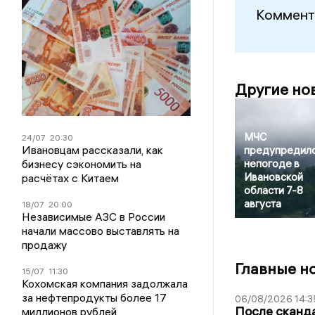
Коммент
Другие но
МЧС
24/07
20:30
Ивановцам рассказали, как
предупредило
бизнесу сэкономить на
непогоде в
Ивановской
расчётах с Китаем
области 7-8
августа
18/07
20:00
Независимые АЗС в России
начали массово выставлять на
продажу
Главные н
15/07
11:30
Кохомская компания задолжала
за нефтепродукты более 17
06/08/2026 14:3
После сканда
миллионов рублей