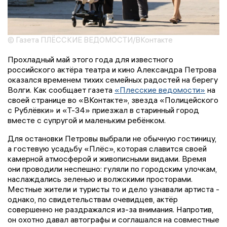
© Газета ПЛЁССКИЕ ВЕДОМОСТИ/ВКонтакте
Прохладный май этого года для известного
российского актёра театра и кино Александра Петрова
оказался временем тихих семейных радостей на берегу
Волги. Как сообщает газета
«Плесские ведомости»
на
своей странице во «ВКонтакте», звезда «Полицейского
с Рублёвки» и «Т-34» приезжал в старинный город
вместе с супругой и маленьким ребёнком.
Для остановки Петровы выбрали не обычную гостиницу,
а гостевую усадьбу «Плёс», которая славится своей
камерной атмосферой и живописными видами. Время
они проводили неспешно: гуляли по городским улочкам,
наслаждались зеленью и волжскими просторами.
Местные жители и туристы то и дело узнавали артиста -
однако, по свидетельствам очевидцев, актёр
совершенно не раздражался из-за внимания. Напротив,
он охотно давал автографы и соглашался на совместные