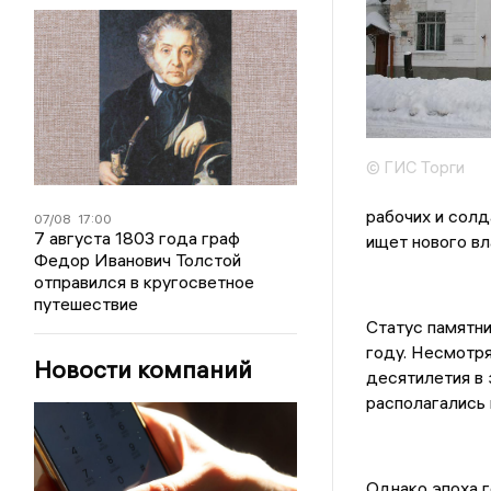
© ГИС Торги
рабочих и солд
07/08
17:00
7 августа 1803 года граф
ищет нового вл
Федор Иванович Толстой
отправился в кругосветное
путешествие
Статус памятни
году. Несмотря
Новости компаний
десятилетия в 
располагались 
Однако эпоха г