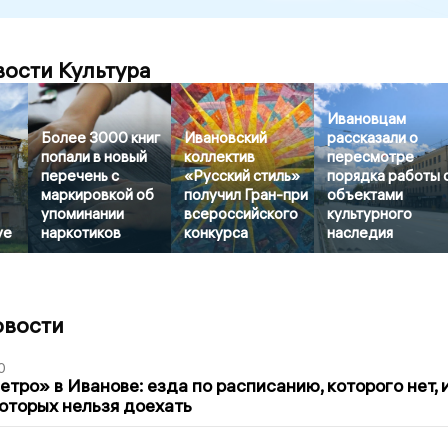
вости Культура
Ивановцам
Более 3000 книг
Ивановский
рассказали о
попали в новый
коллектив
пересмотре
перечень с
«Русский стиль»
порядка работы 
маркировкой об
получил Гран-при
объектами
упоминании
всероссийского
культурного
уе
наркотиков
конкурса
наследия
овости
0
тро» в Иванове: езда по расписанию, которого нет, 
которых нельзя доехать