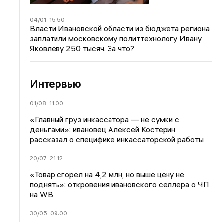
04/01
15:50
Власти Ивановской области из бюджета региона
заплатили московскому политтехнологу Ивану
Яковлеву 250 тысяч. За что?
Интервью
01/08
11:00
«Главный груз инкассатора — не сумки с
деньгами»: ивановец Алексей Костерин
рассказал о специфике инкассаторской работы
20/07
21:12
«Товар сгорел на 4,2 млн, но выше цену не
поднять»: откровения ивановского селлера о ЧП
на WB
30/05
09:00