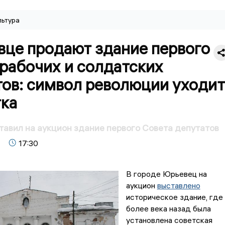
льтура
вце продают здание первого
рабочих и солдатских
тов: символ революции уходит
тка
авил на аукцион здание первого Совета депутатов
17:30
В городе Юрьевец на
аукцион
выставлено
историческое здание, где
более века назад была
установлена советская