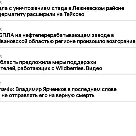
5
ла с уничтожением стада в Лежневском районе
дерматиту расширили на Тейково
3
 БПЛА на нефтеперерабатывающем заводе в
вановской областью регионе произошло возгорание
6
область предложила меры поддержки
елей, работающих с Wildberries. Видео
0
лач!»: Владимир Ярченков в последнем слове
 не отправлять его на верную смерть
2