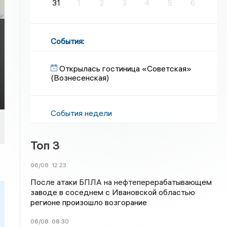
31
1
2
3
4
5
6
События
:
Открылась гостиница «Советская»
(Вознесенская)
События недели
Топ 3
06/08
12:23
После атаки БПЛА на нефтеперерабатывающем
заводе в соседнем с Ивановской областью
регионе произошло возгорание
06/08
08:30