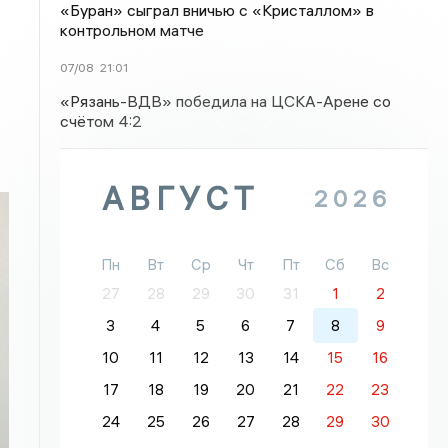
«Буран» сыграл вничью с «Кристаллом» в
контрольном матче
07/08
21:01
«Рязань-ВДВ» победила на ЦСКА-Арене со
счётом 4:2
АВГУСТ
2026
Пн
Вт
Ср
Чт
Пт
Сб
Вс
27
28
29
30
31
1
2
3
4
5
6
7
8
9
10
11
12
13
14
15
16
17
18
19
20
21
22
23
24
25
26
27
28
29
30