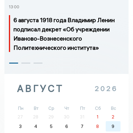
13:00
6 августа 1918 года Владимир Ленин
подписал декрет «Об учреждении
Иваново-Вознесенского
Политехнического института»
АВГУСТ
2026
Пн
Вт
Ср
Чт
Пт
Сб
Вс
27
28
29
30
31
1
2
3
4
5
6
7
8
9