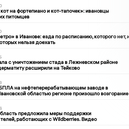
0
 кот на фортепиано и кот-тапочек»: ивановцы
их питомцев
0
тро» в Иванове: езда по расписанию, которого нет, 
которых нельзя доехать
5
ла с уничтожением стада в Лежневском районе
дерматиту расширили на Тейково
3
 БПЛА на нефтеперерабатывающем заводе в
вановской областью регионе произошло возгорание
6
область предложила меры поддержки
елей, работающих с Wildberries. Видео
2