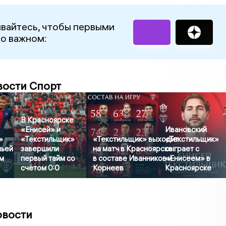
вайтесь, чтобы первыми
 о важном:
вости Спорт
В Красноярске
«Енисей» и
Ивановский
»
«Текстильщик»
«Текстильщик» выходит
«Текстильщик»
чьей
завершили
на матч в Красноярске:
сыграет с
м
первый тайм со
в составе Иванников и
«Енисеем» в
счётом 0:0
Корнеев
Красноярске
овости