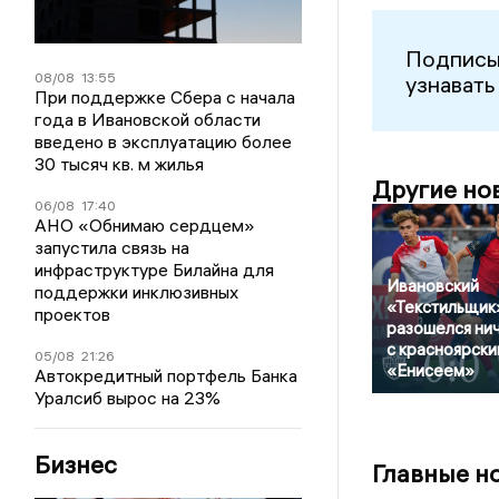
Подписы
08/08
13:55
узнавать
При поддержке Сбера с начала
года в Ивановской области
введено в эксплуатацию более
30 тысяч кв. м жилья
Другие но
06/08
17:40
АНО «Обнимаю сердцем»
запустила связь на
инфраструктуре Билайна для
Ивановский
поддержки инклюзивных
«Текстильщик
проектов
разошелся ни
с красноярски
05/08
21:26
«Енисеем»
Автокредитный портфель Банка
Уралсиб вырос на 23%
Бизнес
Главные н