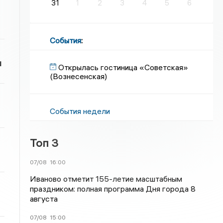
31
1
2
3
4
5
6
События
:
и
Открылась гостиница «Советская»
(Вознесенская)
События недели
Топ 3
07/08
16:00
Иваново отметит 155-летие масштабным
праздником: полная программа Дня города 8
августа
07/08
15:00