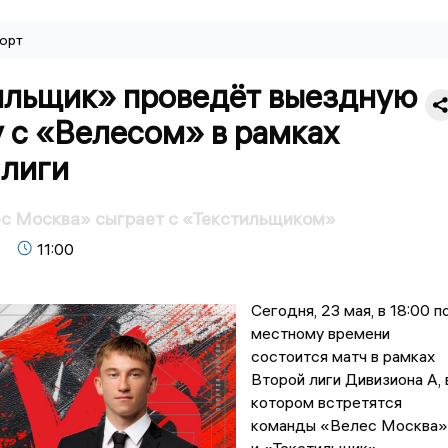
орт
ильщик» проведёт выездную
 с «Велесом» в рамках
 лиги
ес Москва» сыграет с «Текстильщиком»
11:00
Сегодня, 23 мая, в 18:00 п
местному времени
состоится матч в рамках
Второй лиги Дивизиона А, 
котором встретятся
команды «Велес Москва»