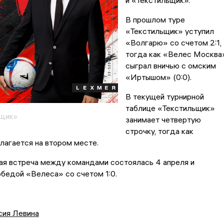
и «Текстильщик».
В прошлом туре
«Текстильщик» уступил
«Волгарю» со счетом 2:1,
тогда как «Велес Москва
сыграл вничью с омским
«Иртышом» (0:0).
В текущей турнирной
таблице «Текстильщик»
ьщик»
занимает четвертую
строчку, тогда как
лагается на втором месте.
ая встреча между командами состоялась 4 апреля и
бедой «Велеса» со счетом 1:0.
сия Левина