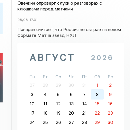
Овечкин опроверг слухи о разговорах с
клюшками перед матчами
08/08
17:31
Панарин считает, что Россия не сыграет в новом
формате Матча звезд НХЛ
АВГУСТ
2026
Пн
Вт
Ср
Чт
Пт
Сб
Вс
27
28
29
30
31
1
2
3
4
5
6
7
8
9
10
11
12
13
14
15
16
17
18
19
20
21
22
23
24
25
26
27
28
29
30