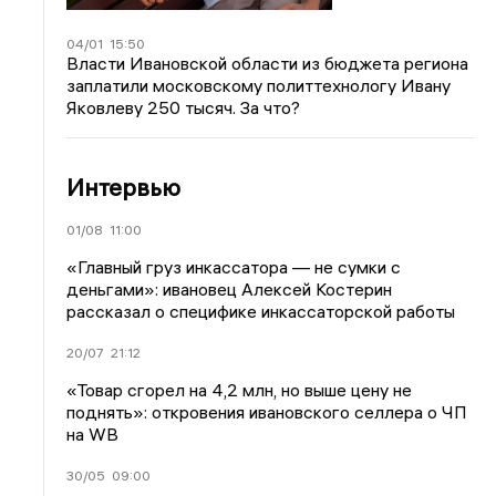
04/01
15:50
Власти Ивановской области из бюджета региона
заплатили московскому политтехнологу Ивану
Яковлеву 250 тысяч. За что?
Интервью
01/08
11:00
«Главный груз инкассатора — не сумки с
деньгами»: ивановец Алексей Костерин
рассказал о специфике инкассаторской работы
20/07
21:12
«Товар сгорел на 4,2 млн, но выше цену не
поднять»: откровения ивановского селлера о ЧП
на WB
30/05
09:00