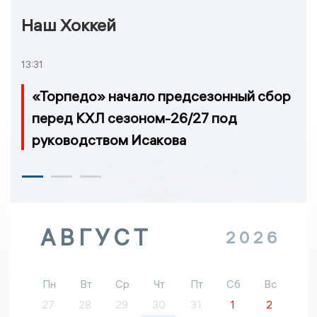
Наш Хоккей
13:31
«Торпедо» начало предсезонный сбор
перед КХЛ сезоном-26/27 под
руководством Исакова
АВГУСТ
2026
Пн
Вт
Ср
Чт
Пт
Сб
Вс
27
28
29
30
31
1
2