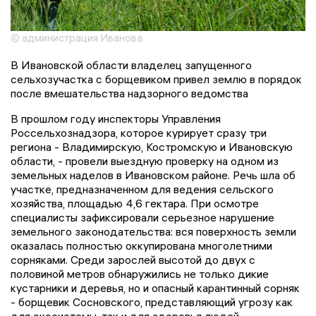
© администрация Иванова
В Ивановской области владелец запущенного
сельхозучастка с борщевиком привел землю в порядок
после вмешательства надзорного ведомства
В прошлом году инспекторы Управления
Россельхознадзора, которое курирует сразу три
региона - Владимирскую, Костромскую и Ивановскую
области, - провели выездную проверку на одном из
земельных наделов в Ивановском районе. Речь шла об
участке, предназначенном для ведения сельского
хозяйства, площадью 4,6 гектара. При осмотре
специалисты зафиксировали серьезное нарушение
земельного законодательства: вся поверхность земли
оказалась полностью оккупирована многолетними
сорняками. Среди зарослей высотой до двух с
половиной метров обнаружились не только дикие
кустарники и деревья, но и опасный карантинный сорняк
- борщевик Сосновского, представляющий угрозу как
для экосистемы, так и для здоровья людей.