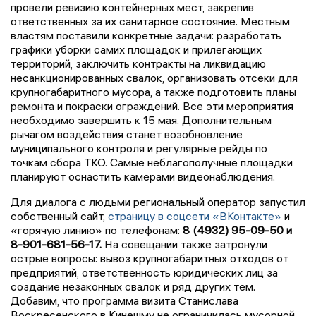
провели ревизию контейнерных мест, закрепив
ответственных за их санитарное состояние. Местным
властям поставили конкретные задачи: разработать
графики уборки самих площадок и прилегающих
территорий, заключить контракты на ликвидацию
несанкционированных свалок, организовать отсеки для
крупногабаритного мусора, а также подготовить планы
ремонта и покраски ограждений. Все эти мероприятия
необходимо завершить к 15 мая. Дополнительным
рычагом воздействия станет возобновление
муниципального контроля и регулярные рейды по
точкам сбора ТКО. Самые неблагополучные площадки
планируют оснастить камерами видеонаблюдения.
Для диалога с людьми региональный оператор запустил
собственный сайт,
страницу в соцсети «ВКонтакте»
и
«горячую линию» по телефонам:
8 (4932) 95-09-50 и
8-901-681-56-17.
На совещании также затронули
острые вопросы: вывоз крупногабаритных отходов от
предприятий, ответственность юридических лиц за
создание незаконных свалок и ряд других тем.
Добавим, что программа визита Станислава
Воскресенского в Кинешму не ограничилась мусорной