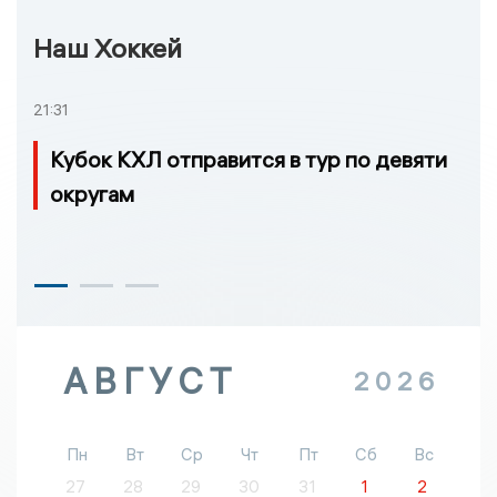
Наш Хоккей
21:31
Кубок КХЛ отправится в тур по девяти
округам
АВГУСТ
2026
Пн
Вт
Ср
Чт
Пт
Сб
Вс
27
28
29
30
31
1
2