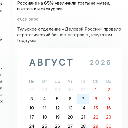
Россияне на 65% увеличили траты на музеи,
мя
выставки и экскурсии
ть
07/08
09:30
Тульское отделение «Деловой России» провело
стратегический бизнес-завтрак с депутатом
ан
Госдумы
АВГУСТ
2026
3-
 в
 в
Пн
Вт
Ср
Чт
Пт
Сб
Вс
ле
27
28
29
30
31
1
2
на
3
4
5
6
7
8
9
ях
10
11
12
13
14
15
16
17
18
19
20
21
22
23
24
25
26
27
28
29
30