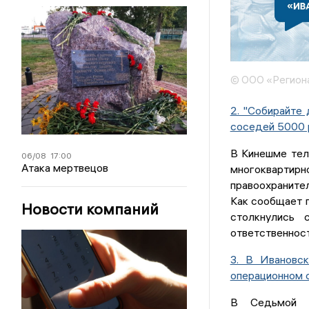
© ООО «Регион
2. "Собирайте 
соседей 5000 
В Кинешме тел
06/08
17:00
Атака мертвецов
многокварти
правоохранител
Как сообщает п
Новости компаний
столкнулись 
ответственнос
3. В Ивановс
операционном 
В Седьмой г