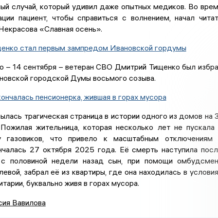
ый случай, который удивил даже опытных медиков. Во вре
ации пациент, чтобы справиться с волнением, начал чита
Некрасова «Славная осень».
щенко стал первым зампредом Ивановской гордумы
о – 14 сентября – ветеран СВО Дмитрий Тищенко был избр
новской городской Думы восьмого созыва.
кончалась пенсионерка, жившая в горах мусора
ылась трагическая страница в истории одного из домов на 
 Пожилая жительница, которая несколько лет не пускала
у газовиков, что привело к масштабным отключениям
нчалась 27 октября 2025 года. Её смерть наступила пос
 с половиной недели назад сын, при помощи омбудсме
вой, забрал её из квартиры, где она находилась в услови
итарии, буквально живя в горах мусора.
сия Вавилова