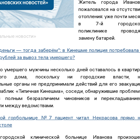
Житель города Иванов
пожаловался на отсутств
отопления: уже почти мес
в 7-й городско
поликлинике проводя
альные новости»
замену батарей.
деньги — тогда заберём": в Кинешме полиция потребовала
рублей за вывоз тела умершего?
о умершего мужчины несколько дней оставалось в кварти
рного дома, поскольку ни городские власти, н
ьные органы не предпринимали действий для его эвакуаци
аблик «Типичная Кинешма», соседи, обнаружившие проблем
с полным безразличием чиновников и перекладывание
ти между ведомствами.
кой горбольнице №7 пациент читал Некрасова прямо 
столе
ородской клинической больнице Иванова произоше