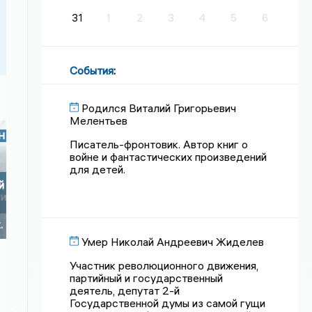
31
1
2
3
4
5
6
События
:
Родился Виталий Григорьевич
Мелентьев
Писатель-фронтовик. Автор книг о
войне и фантастических произведений
для детей.
й
.
Умер Николай Андреевич Жиделев
Участник революционного движения,
партийный и государственный
деятель, депутат 2-й
Государственной думы из самой гущи