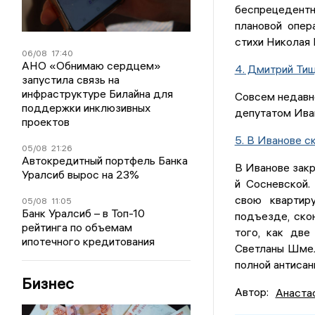
беспрецедентн
плановой опер
стихи Николая 
06/08
17:40
АНО «Обнимаю сердцем»
4. Дмитрий Ти
запустила связь на
инфраструктуре Билайна для
Совсем недавн
поддержки инклюзивных
депутатом Ива
проектов
5. В Иванове с
05/08
21:26
Автокредитный портфель Банка
В Иванове закр
Уралсиб вырос на 23%
й Сосневской.
свою квартир
05/08
11:05
Банк Уралсиб – в Топ-10
подъезде, ско
рейтинга по объемам
того, как две
ипотечного кредитования
Светланы Шмеле
полной антисан
Бизнес
Автор:
Анаста