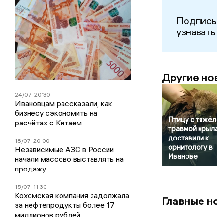
Подписы
узнавать
Другие но
24/07
20:30
Ивановцам рассказали, как
бизнесу сэкономить на
Птицу с тяжёл
расчётах с Китаем
травмой крыл
доставили к
18/07
20:00
орнитологу в
Независимые АЗС в России
Иванове
начали массово выставлять на
продажу
15/07
11:30
Кохомская компания задолжала
Главные н
за нефтепродукты более 17
миллионов рублей