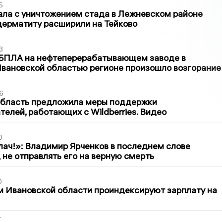
5
ла с уничтожением стада в Лежневском районе
дерматиту расширили на Тейково
3
 БПЛА на нефтеперерабатывающем заводе в
вановской областью регионе произошло возгорание
6
область предложила меры поддержки
елей, работающих с Wildberries. Видео
0
лач!»: Владимир Ярченков в последнем слове
 не отправлять его на верную смерть
0
 Ивановской области проиндексируют зарплату на
2