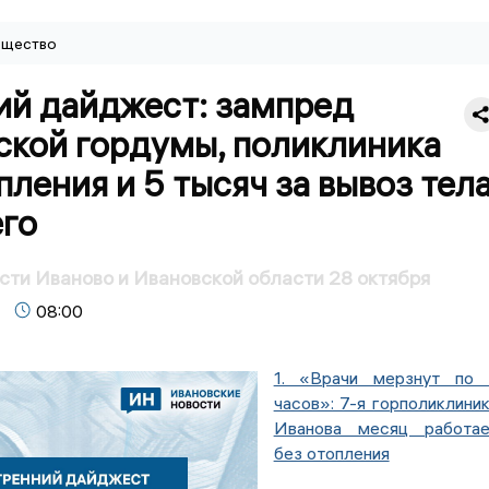
щество
ий дайджест: зампред
ской гордумы, поликлиника
пления и 5 тысяч за вывоз тел
го
сти Иваново и Ивановской области 28 октября
08:00
1. «Врачи мерзнут по 
часов»: 7-я горполиклини
Иванова месяц работае
без отопления