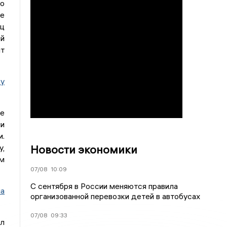
о
ие
яц
й
т
 у
ре
и
и.
Новости экономики
у,
м
07/08
10:09
С сентября в России меняются правила
на
организованной перевозки детей в автобусах
07/08
09:33
л