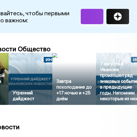
вайтесь, чтобы первыми
 о важном:
вости Общество
7 августа в
Иванове
ой
произошел ряд
а
Завтра
знаковых событи
похолодание до
в предыдущие
Утренний
+17 ночью и +25
годы. Напомним
дайджест
днём
некоторые из них
овости