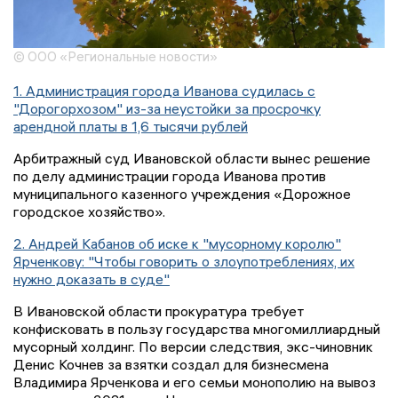
© ООО «Региональные новости»
1. Администрация города Иванова судилась с
"Дорогорхозом" из-за неустойки за просрочку
арендной платы в 1,6 тысячи рублей
Арбитражный суд Ивановской области вынес решение
по делу администрации города Иванова против
муниципального казенного учреждения «Дорожное
городское хозяйство».
2. Андрей Кабанов об иске к "мусорному королю"
Ярченкову: "Чтобы говорить о злоупотреблениях, их
нужно доказать в суде"
В Ивановской области прокуратура требует
конфисковать в пользу государства многомиллиардный
мусорный холдинг. По версии следствия, экс-чиновник
Денис Кочнев за взятки создал для бизнесмена
Владимира Ярченкова и его семьи монополию на вывоз