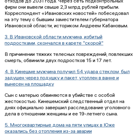
отходов до 2031 года. Через сеть подконтрольных
фирм они вывели свыше 2,3 млрд рублей прибыли.
Корреспондент «Ивановских новостей» побеседовал
на эту тему с бывшим заместителем губернатора
Ивановской области, историком Андреем Кабановым.
3. В Ивановской области мужчина, избитый
подростками, скончался в карете "скорой"
В причинении тяжких телесных повреждений, повлекших
смерть, обвинили двух подростков 15 и 17 лет.
4. В Кинешме мужчина получил 54 удара стеклом, был
задушен через подушку и пакет, утоплен в ванне и
вынесен на площадку
Сын с матерью обвиняются в убийстве с особой
жестокостью. Кинешемский следственный отдел на
днях официально завершил расследование уголовного
дела в отношении женщины и ее 19-летнего сына.
5. Многоквартирные дома на пяти улицах в Юже
оказались без отопления из-за аварии