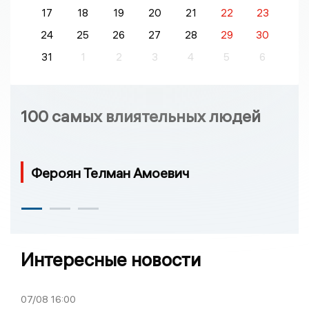
17
18
19
20
21
22
23
24
25
26
27
28
29
30
31
1
2
3
4
5
6
100 самых влиятельных людей
Фероян Телман Амоевич
Интересные новости
07/08
16:00