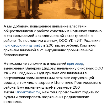
А мы добавим, повышенное внимание властей и
общественников к работе очистных в Родниках связано
с так называемой «экологической катастрофой» в
районе. По последним данным, ООО УК «ИП Родники»
приговорили к штрафу
в 200 тысяч рублей. Компания
признана виновной в 25 нарушениях промышленной
безопасности.
Не можем не вспомнить и недавний
приговор
,
вынесенный Валерию Дидову, начальнику очистных ООО
УК «ИП Родники». Суд признал его виновным в
загрязнении промышленными стоками окружающей
среды, в том числе деревни Цепочкино Родниковского
района. Ему назначен штраф в размере 250
тысяч.
Экоактивисты
, меж тем, продолжают ходить по
судам и фиксировать загрязнения родниковских
водоемов.