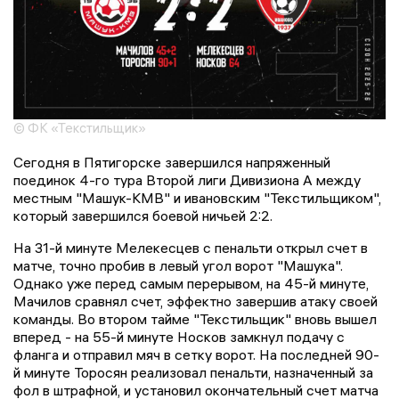
© ФК «Текстильщик»
Сегодня в Пятигорске завершился напряженный
поединок 4-го тура Второй лиги Дивизиона А между
местным "Машук-КМВ" и ивановским "Текстильщиком",
который завершился боевой ничьей 2:2.
На 31-й минуте Мелекесцев с пенальти открыл счет в
матче, точно пробив в левый угол ворот "Машука".
Однако уже перед самым перерывом, на 45-й минуте,
Мачилов сравнял счет, эффектно завершив атаку своей
команды. Во втором тайме "Текстильщик" вновь вышел
вперед - на 55-й минуте Носков замкнул подачу с
фланга и отправил мяч в сетку ворот. На последней 90-
й минуте Торосян реализовал пенальти, назначенный за
фол в штрафной, и установил окончательный счет матча