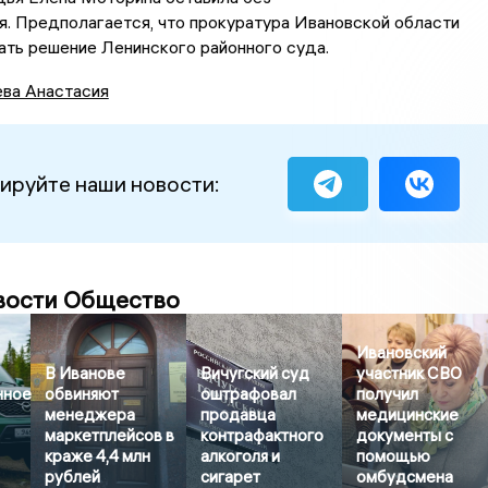
. Предполагается, что прокуратура Ивановской области
ть решение Ленинского районного суда.
ва Анастасия
ируйте наши новости:
вости Общество
Ивановский
В Иванове
Вичугский суд
участник СВО
нное
обвиняют
оштрафовал
получил
менеджера
продавца
медицинские
маркетплейсов в
контрафактного
документы с
краже 4,4 млн
алкоголя и
помощью
рублей
сигарет
омбудсмена