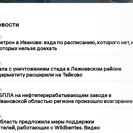
овости
0
тро» в Иванове: езда по расписанию, которого нет, 
которых нельзя доехать
5
ла с уничтожением стада в Лежневском районе
дерматиту расширили на Тейково
3
 БПЛА на нефтеперерабатывающем заводе в
вановской областью регионе произошло возгорание
6
область предложила меры поддержки
елей, работающих с Wildberries. Видео