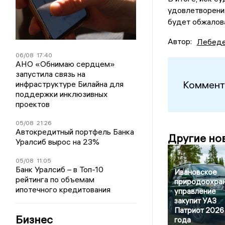
удовлетворения
будет обжалова
Автор:
Лебеде
06/08
17:40
АНО «Обнимаю сердцем»
запустила связь на
Коммент
инфраструктуре Билайна для
поддержки инклюзивных
проектов
05/08
21:26
Автокредитный портфель Банка
Другие но
Уралсиб вырос на 23%
05/08
11:05
Банк Уралсиб – в Топ-10
Ивановское
рейтинга по объемам
природоохра
ипотечного кредитования
управление
закупит УАЗ
Патриот 2026
Бизнес
года