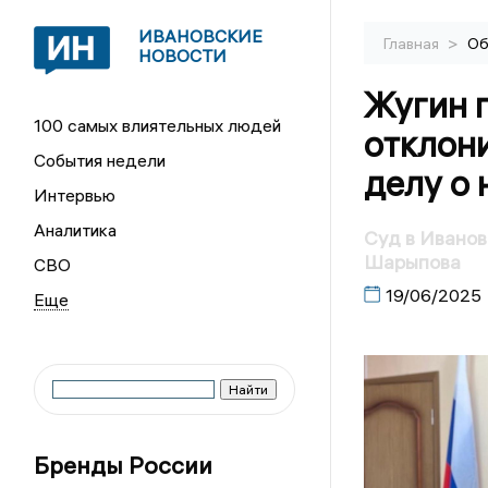
ИВАНОВСКИЕ
>
Главная
Об
НОВОСТИ
Жугин 
100 самых влиятельных людей
отклони
События недели
делу о
Интервью
Аналитика
Суд в Иванов
Шарыпова
СВО
19/06/2025
Бренды России