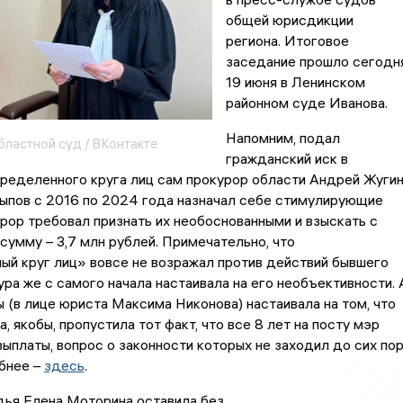
общей юрисдикции
региона. Итоговое
заседание прошло сегодня
19 июня в Ленинском
районном суде Иванова.
Напомним, подал
бластной суд / ВКонтакте
гражданский иск в
ределенного круга лиц сам прокурор области Андрей Жугин
пов с 2016 по 2024 года назначал себе стимулирующие
рор требовал признать их необоснованными и взыскать с
умму – 3,7 млн рублей. Примечательно, что
й круг лиц» вовсе не возражал против действий бывшего
ура же с самого начала настаивала на его необъективности. 
 (в лице юриста Максима Никонова) настаивала на том, что
, якобы, пропустила тот факт, что все 8 лет на посту мэр
выплаты, вопрос о законности которых не заходил до сих пор
бнее –
здесь
.
удья Елена Моторина оставила без