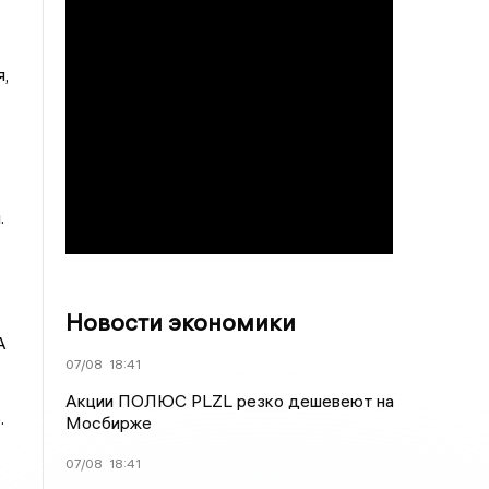
,
.
Новости экономики
А
07/08
18:41
Акции ПОЛЮС PLZL резко дешевеют на
.
Мосбирже
07/08
18:41