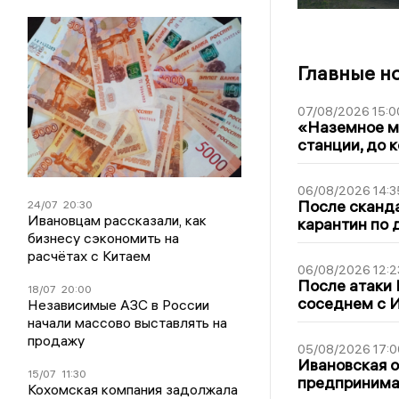
Главные н
07/08/2026 15:0
«Наземное ме
станции, до 
06/08/2026 14:3
После сканда
24/07
20:30
Ивановцам рассказали, как
карантин по 
бизнесу сэкономить на
расчётах с Китаем
06/08/2026 12:2
После атаки
18/07
20:00
соседнем с И
Независимые АЗС в России
начали массово выставлять на
продажу
05/08/2026 17:0
Ивановская 
15/07
11:30
предпринимат
Кохомская компания задолжала