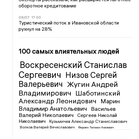
оборотное кредитование
09/07
17:00
Туристический поток в Ивановской области
рухнул на 28%
100 самых влиятельных людей
Воскресенский Станислав
Сергеевич
Низов Сергей
Валерьевич
Жугин Андрей
Владимирович
Шаботинский
Александр Леонидович
Марин
Владимир Анатольевич
Васильев
Валерий Николаевич
Сергеев Николай
Николаевич
Кузьмичев Александр Станиславович
Волков Валерий Вячеславович
Фероян Телман Амоевич