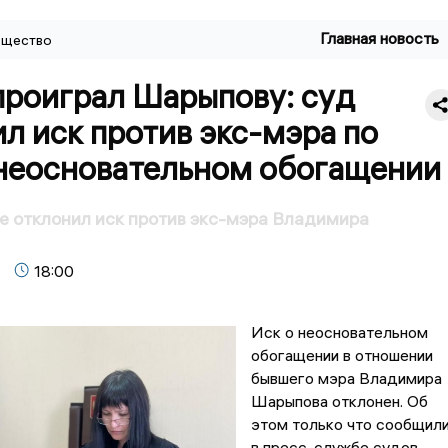
Главная новость
щество
проиграл Шарыпову: суд
л иск против экс-мэра по
 неосновательном обогащении
е отклонил иск против экс-мэра Владимира
18:00
Иск о неосновательном
обогащении в отношении
бывшего мэра Владимира
Шарыпова отклонен. Об
этом только что сообщил
в пресс-службе судов