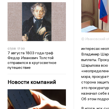
© Ивановский о
интересах неоп
07/08
17:00
7 августа 1803 года граф
Владимир Шары
Федор Иванович Толстой
выплаты. Проку
отправился в кругосветное
Шарыпова всю с
путешествие
«неопределенны
мэра, прокурат
Новости компаний
сторона защиты
это прокуратура
назначал себе 
Об этом подро
В итоге, иск с