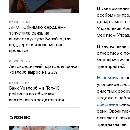
В уведомлении 
особом контрол
департаменте 
06/08
17:40
АНО «Обнимаю сердцем»
Управлении Ро
запустила связь на
местном Управ
инфраструктуре Билайна для
поддержки инклюзивных
В заключение 
проектов
отнестись с по
мероприятия п
05/08
21:26
Автокредитный портфель Банка
предприятий.
Уралсиб вырос на 23%
Напомним,
ране
05/08
11:05
уголовное дело
Банк Уралсиб – в Топ-10
очистных соор
рейтинга по объемам
неделю с небол
ипотечного кредитования
обещание
снизи
реки. Экоактив
Бизнес
сливают в земл
предназначен.