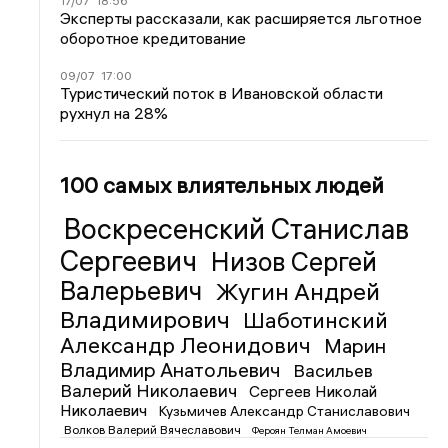
17/07
18:56
Эксперты рассказали, как расширяется льготное
оборотное кредитование
09/07
17:00
Туристический поток в Ивановской области
рухнул на 28%
100 самых влиятельных людей
Воскресенский Станислав
Сергеевич
Низов Сергей
Валерьевич
Жугин Андрей
Владимирович
Шаботинский
Александр Леонидович
Марин
Владимир Анатольевич
Васильев
Валерий Николаевич
Сергеев Николай
Николаевич
Кузьмичев Александр Станиславович
Волков Валерий Вячеславович
Фероян Телман Амоевич