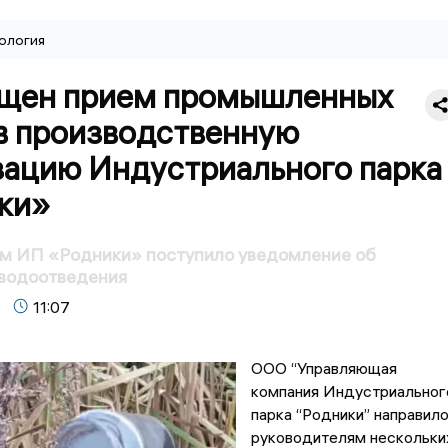
ология
щен прием промышленных
 в производственную
зацию Индустриального парка
ки»
м ИП «Родники» поступило уведомление об
 водоотведения
11:07
ООО “Управляющая
компания Индустриальног
парка “Родники” направил
руководителям нескольки