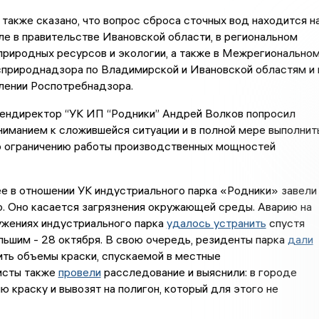
также сказано, что вопрос сброса сточных вод находится н
е в правительстве Ивановской области, в региональном
природных ресурсов и экологии, а также в Межрегионально
сприроднадзора по Владимирской и Ивановской областям и 
лении Роспотребнадзора.
гендиректор “УК ИП “Родники” Андрей Волков попросил
ниманием к сложившейся ситуации и в полной мере выполнит
о ограничению работы производственных мощностей
е в отношении УК индустриального парка «Родники» завели
. Оно касается загрязнения окружающей среды. Аварию на
ужениях индустриального парка
удалось устранить
спустя
ьшим - 28 октября. В свою очередь, резиденты парка
дали
ть объемы краски, спускаемой в местные
исты также
провели
расследование и выяснили: в городе
ю краску и вывозят на полигон, который для этого не