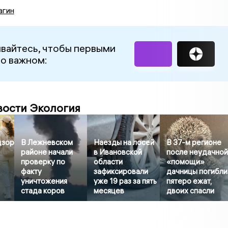
агин
вайтесь, чтобы первыми
 о важном:
вости Экология
дзор
В Лежневском
Наезды на лосей
В 37-м регионе
районе начали
в Ивановской
после неудачно
проверку по
области
«помощи»
факту
зафиксировали
дачницы погибли
уничтожения
уже 19 раз за пять
пятеро ежат,
стада коров
месяцев
двоих спасли