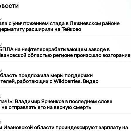
овости
5
ла с уничтожением стада в Лежневском районе
дерматиту расширили на Тейково
3
 БПЛА на нефтеперерабатывающем заводе в
вановской областью регионе произошло возгорание
6
область предложила меры поддержки
елей, работающих с Wildberries. Видео
0
лач!»: Владимир Ярченков в последнем слове
 не отправлять его на верную смерть
0
 Ивановской области проиндексируют зарплату на