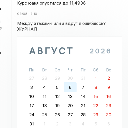
Курс юаня опустился до 11,4936
а
06/08
17:10
м
Между этажами, или а вдруг я ошибаюсь?
в
ЖУРНАЛ
АВГУСТ
2026
ь
Пн
Вт
Ср
Чт
Пт
Сб
Вс
27
28
29
30
31
1
2
3
4
5
6
7
8
9
10
11
12
13
14
15
16
17
18
19
20
21
22
23
24
25
26
27
28
29
30
31
1
2
3
4
5
6