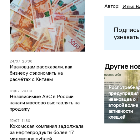
Автор:
Илья В
Подписы
узнавать
24/07
20:30
Другие но
Ивановцам рассказали, как
бизнесу сэкономить на
расчётах с Китаем
Роспотребна
18/07
20:00
предупредил
Независимые АЗС в России
ивановцев о
начали массово выставлять на
второй волне
продажу
активности
клещей
15/07
11:30
Кохомская компания задолжала
за нефтепродукты более 17
миллионов рублей