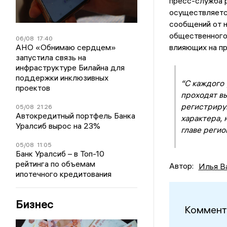
пресс-служба р
осуществляетс
сообщений от н
общественного 
06/08
17:40
АНО «Обнимаю сердцем»
влияющих на пр
запустила связь на
инфраструктуре Билайна для
поддержки инклюзивных
“С каждого 
проектов
проходят вы
регистриру
05/08
21:26
Автокредитный портфель Банка
характера, 
Уралсиб вырос на 23%
главе регио
05/08
11:05
Банк Уралсиб – в Топ-10
рейтинга по объемам
Автор:
Илья В
ипотечного кредитования
Бизнес
Коммент