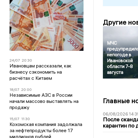
Другие но
МЧС
предупредило
непогоде в
Ивановской
24/07
20:30
Ивановцам рассказали, как
области 7-8
бизнесу сэкономить на
августа
расчётах с Китаем
18/07
20:00
Независимые АЗС в России
Главные н
начали массово выставлять на
продажу
06/08/2026 14:3
После сканда
15/07
11:30
Кохомская компания задолжала
карантин по 
за нефтепродукты более 17
миллионов рублей