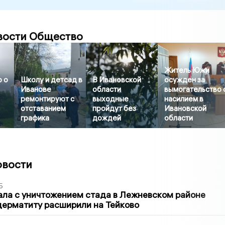
вости Общество
Житель Южи
 о
Школу и детсад в
В Ивановской
осужден за
Иванове
области
вымогательство 
ремонтируют с
выходные
насилием в
отставанием
пройдут без
Ивановской
графика
дождей
области
овости
5
ла с уничтожением стада в Лежневском районе
дерматиту расширили на Тейково