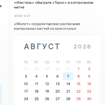
«Ижсталь» обыграла «Торос» в контрольном
а
матче
07/08
12:01
«Молот» скорректировал расписание
контрольных матчей на межсезонье
АВГУСТ
2026
Пн
Вт
Ср
Чт
Пт
Сб
Вс
27
28
29
30
31
1
2
3
4
5
6
7
8
9
10
11
12
13
14
15
16
17
18
19
20
21
22
23
24
25
26
27
28
29
30