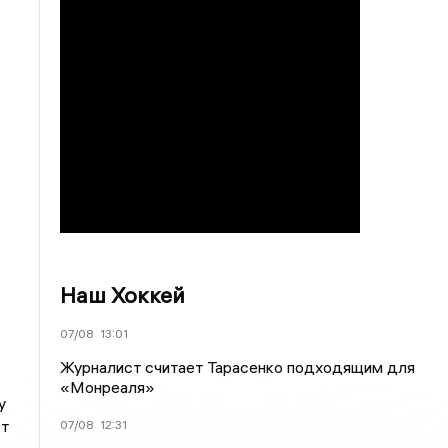
Наш Хоккей
07/08
13:01
Журналист считает Тарасенко подходящим для
«Монреаля»
у
ет
07/08
12:31