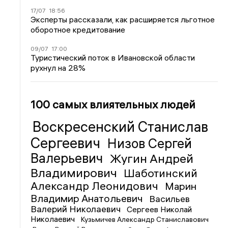
17/07
18:56
Эксперты рассказали, как расширяется льготное
оборотное кредитование
09/07
17:00
Туристический поток в Ивановской области
рухнул на 28%
100 самых влиятельных людей
Воскресенский Станислав
Сергеевич
Низов Сергей
Валерьевич
Жугин Андрей
Владимирович
Шаботинский
Александр Леонидович
Марин
Владимир Анатольевич
Васильев
Валерий Николаевич
Сергеев Николай
Николаевич
Кузьмичев Александр Станиславович