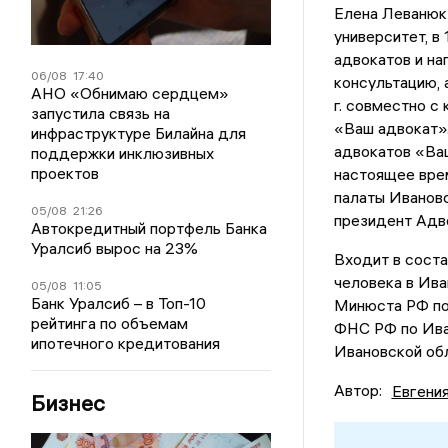
Елена Леванюк
университет, в
адвокатов и н
06/08
17:40
консультацию, 
АНО «Обнимаю сердцем»
г. совместно с
запустила связь на
«Ваш адвокат».
инфраструктуре Билайна для
адвокатов «Ваш
поддержки инклюзивных
проектов
настоящее врем
палаты Ивановс
05/08
21:26
президент Адв
Автокредитный портфель Банка
Уралсиб вырос на 23%
Входит в соста
человека в Ива
05/08
11:05
Банк Уралсиб – в Топ-10
Минюста РФ по
рейтинга по объемам
ФНС РФ по Ива
ипотечного кредитования
Ивановской обл
Автор:
Евгени
Бизнес