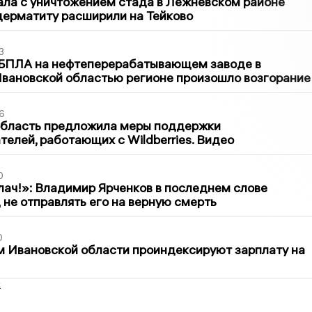
ла с уничтожением стада в Лежневском районе
дерматиту расширили на Тейково
3
 БПЛА на нефтеперерабатывающем заводе в
вановской областью регионе произошло возгорание
6
область предложила меры поддержки
елей, работающих с Wildberries. Видео
0
лач!»: Владимир Ярченков в последнем слове
 не отправлять его на верную смерть
0
 Ивановской области проиндексируют зарплату на
2