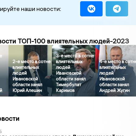
ируйте наши новости:
вости ТОП-100 влиятельных людей-2023
е
3-е место в сотне
2-е место в сотне
влиятельных
4-е место в сотн
влиятельных
людей
влиятельных
людей
Ивановской
людей
Ивановской
области занял
Ивановской
области занял
Тимербулат
области занял
й
Юрий Алешин
Каримов
Андрей Жугин
овости
5