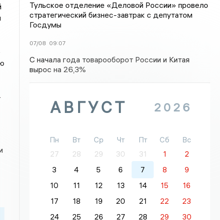
Тульское отделение «Деловой России» провело
й
стратегический бизнес-завтрак с депутатом
и
Госдумы
07/08
09:07
ю
С начала года товарооборот России и Китая
ию
вырос на 26,3%
-
АВГУСТ
2026
Пн
Вт
Ср
Чт
Пт
Сб
Вс
и
27
28
29
30
31
1
2
3
4
5
6
7
8
9
10
11
12
13
14
15
16
17
18
19
20
21
22
23
24
25
26
27
28
29
30