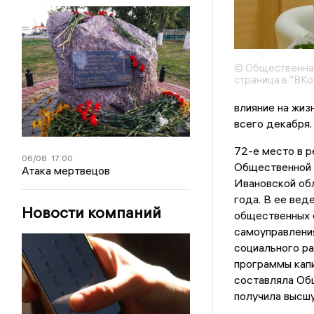
© Общественная
страница в "ВКо
влияние на жиз
всего декабря.
72-е место в р
06/08
17:00
Общественной 
Атака мертвецов
Ивановской обл
года. В ее вед
Новости компаний
общественных о
самоуправлени
социального ра
программы капи
составляла Об
получила высшу