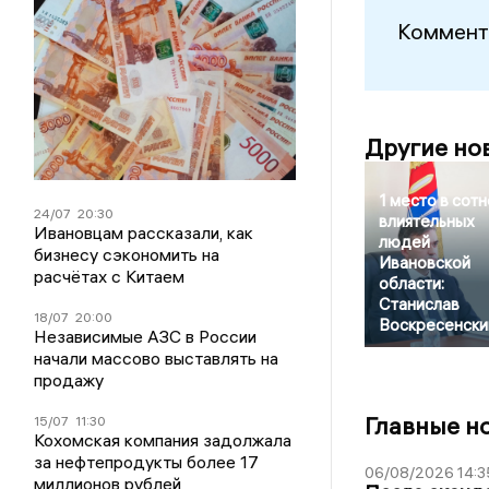
Коммент
Другие но
1 место в сотн
24/07
20:30
влиятельных
Ивановцам рассказали, как
людей
бизнесу сэкономить на
Ивановской
расчётах с Китаем
области:
Станислав
18/07
20:00
Воскресенски
Независимые АЗС в России
начали массово выставлять на
продажу
Главные н
15/07
11:30
Кохомская компания задолжала
за нефтепродукты более 17
06/08/2026 14:3
миллионов рублей