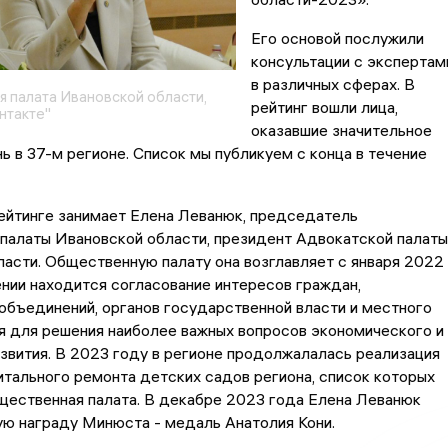
Его основой послужили
консультации с экспертам
в различных сферах. В
 палата Ивановской области,
рейтинг вошли лица,
нтакте"
оказавшие значительное
нь в 37-м регионе. Список мы публикуем с конца в течение
ейтинге занимает Елена Леванюк, председатель
палаты Ивановской области, президент Адвокатской палаты
асти. Общественную палату она возглавляет с января 2022
ении находится согласование интересов граждан,
бъединений, органов государственной власти и местного
я для решения наиболее важных вопросов экономического и
звития. В 2023 году в регионе продолжалалась реализация
тального ремонта детских садов региона, список которых
щественная палата. В декабре 2023 года Елена Леванюк
ю награду Минюста - медаль Анатолия Кони.