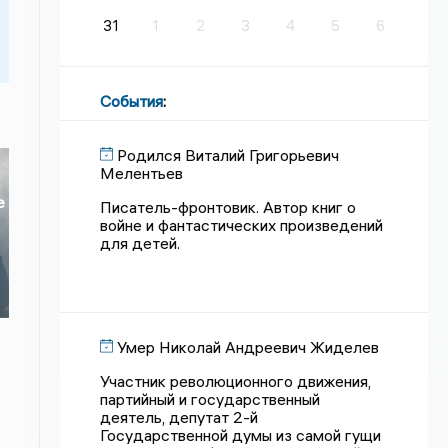
31
1
2
3
4
5
6
События
:
Родился Виталий Григорьевич
Мелентьев
е
Писатель-фронтовик. Автор книг о
войне и фантастических произведений
для детей.
Умер Николай Андреевич Жиделев
Участник революционного движения,
партийный и государственный
деятель, депутат 2-й
Государственной думы из самой гущи