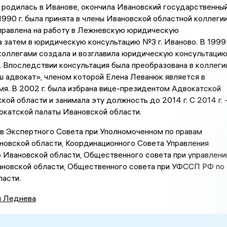
 родилась в Иванове, окончила Ивановский государственны
 1990 г. была принята в члены Ивановской областной коллеги
аправлена на работу в Лежневскую юридическую
а затем в юридическую консультацию №3 г. Иваново. В 1999
 коллегами создала и возглавила юридическую консультаци
 Впоследствии консультация была преобразована в коллег
 адвокат», членом которой Елена Леванюк является в
я. В 2002 г. была избрана вице-президентом Адвокатской
кой области и занимала эту должность до 2014 г. С 2014 г. 
окатской палаты Ивановской области.
в Экспертного Совета при Уполномоченном по правам
новской области, Координационного Совета Управления
 Ивановской области, Общественного совета при управлени
новской области, Общественного совета при УФССП РФ по
асти.
я Леднева