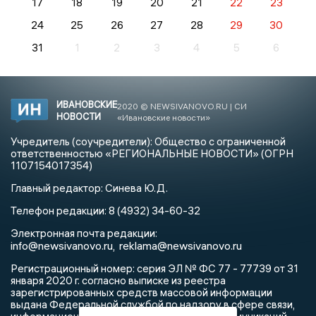
17
18
19
20
21
22
23
24
25
26
27
28
29
30
31
1
2
3
4
5
6
ИВАНОВСКИЕ
2020 © NEWSIVANOVO.RU | СИ
НОВОСТИ
«Ивановские новости»
Учредитель (соучредители): Общество с ограниченной
ответственностью «РЕГИОНАЛЬНЫЕ НОВОСТИ» (ОГРН
1107154017354)
Главный редактор: Синева Ю.Д.
Телефон редакции: 8 (4932) 34-60-32
Электронная почта редакции:
info@newsivanovo.ru,
reklama@newsivanovo.ru
Регистрационный номер: серия ЭЛ № ФС 77 - 77739 от 31
января 2020 г. согласно выписке из реестра
зарегистрированных средств массовой информации
выдана Федеральной службой по надзору в сфере связи,