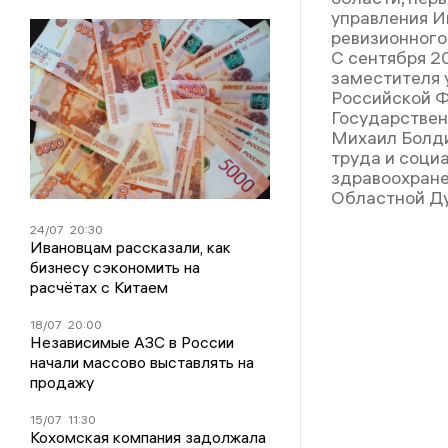
управления И
ревизионного
С сентября 2
заместителя
Российской Ф
Государствен
Михаил Болд
труда и соци
здравоохране
Областной Ду
24/07
20:30
Ивановцам рассказали, как
бизнесу сэкономить на
расчётах с Китаем
18/07
20:00
Независимые АЗС в России
начали массово выставлять на
продажу
15/07
11:30
Кохомская компания задолжала