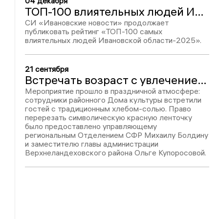
04 декабря
ТОП-100 влиятельных людей Ивановской области-2025: Михаил Болдин, место № 85
СИ «Ивановские новости» продолжает
публиковать рейтинг «ТОП-100 самых
влиятельных людей Ивановской области-2025».
21 сентября
Встречать возраст с увлечением: в Верхнем Ландехе заработал Центр для пенсионеров
Мероприятие прошло в праздничной атмосфере:
сотрудники районного Дома культуры встретили
гостей с традиционным хлебом-солью. Право
перерезать символическую красную ленточку
было предоставлено управляющему
региональным Отделением СФР Михаилу Болдину
и заместителю главы администрации
Верхнеландеховского района Ольге Купоросовой.