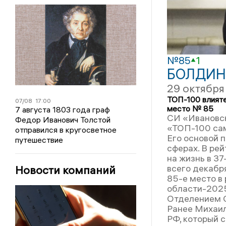
№85
1
БОЛДИН
29 октября
ТОП-100 влияте
07/08
17:00
место № 85
7 августа 1803 года граф
СИ «Ивановск
Федор Иванович Толстой
«ТОП-100 сам
отправился в кругосветное
Его основой 
путешествие
сферах. В ре
на жизнь в 37
всего декабря
Новости компаний
85-е место в
области-202
Отделением С
Ранее Михаил
РФ, который 