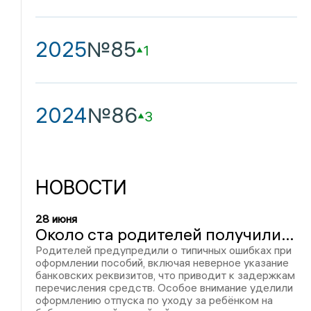
2025
№85
1
2024
№86
3
НОВОСТИ
28 июня
Около ста родителей получили экспресс-консультации по детским выплатам на дне открытых дверей в ивановском отделении СФР
Родителей предупредили о типичных ошибках при
оформлении пособий, включая неверное указание
банковских реквизитов, что приводит к задержкам
перечисления средств. Особое внимание уделили
оформлению отпуска по уходу за ребёнком на