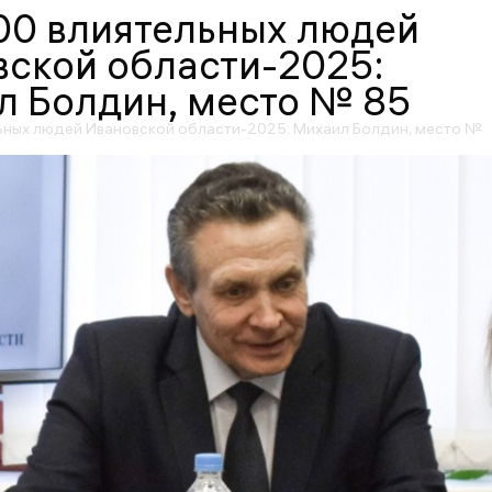
00 влиятельных людей
ской области-2025:
л Болдин, место № 85
ьных людей Ивановской области-2025: Михаил Болдин, место №