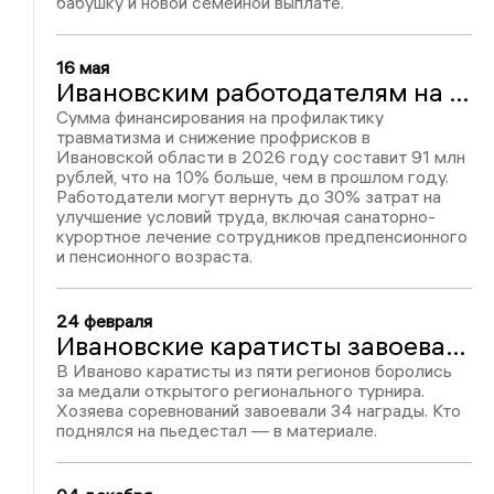
бабушку и новой семейной выплате.
16 мая
Ивановским работодателям на компенсацию расходов по охране труда выделили более 90 млн рублей
Сумма финансирования на профилактику
травматизма и снижение профрисков в
Ивановской области в 2026 году составит 91 млн
рублей, что на 10% больше, чем в прошлом году.
Работодатели могут вернуть до 30% затрат на
улучшение условий труда, включая санаторно-
курортное лечение сотрудников предпенсионного
и пенсионного возраста.
24 февраля
Ивановские каратисты завоевали более тридцати медалей на Первенстве города
В Иваново каратисты из пяти регионов боролись
за медали открытого регионального турнира.
Хозяева соревнований завоевали 34 награды. Кто
поднялся на пьедестал — в материале.