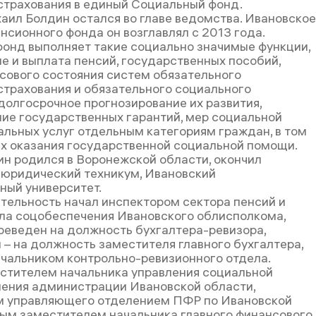
страхования в единый Социальный фонд.
аил Болдин остался во главе ведомства. Ивановское
нсионного фонда он возглавлял с 2013 года.
онд выполняет такие социально значимые функции,
ие и выплата пенсий, государственных пособий,
сового состояния систем обязательного
страхования и обязательного социального
 долгосрочное прогнозирование их развития,
ие государственных гарантий, мер социальной
альных услуг отдельным категориям граждан, в том
ах оказания государственной социальной помощи.
н родился в Воронежской области, окончил
юридический техникум, Ивановский
ный университет.
тельность начал инспектором сектора пенсий и
ла соцобеспечения Ивановского облисполкома,
реведен на должность бухгалтера-ревизора,
 – на должность заместителя главного бухгалтера,
ачальником контрольно-ревизионного отдела.
стителем начальника управления социальной
ения администрации Ивановской области,
м управляющего отделением ПФР по Ивановской
вым заместителем начальника главного финансового