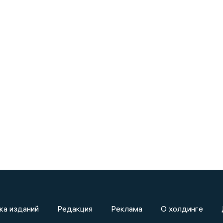
ка изданий
Редакция
Реклама
О холдинге