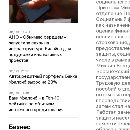
социального 
При этом Мих
отделение Пе
Социальный ф
как назначен
оценка финан
06/08
17:40
пенсионного 
АНО «Обнимаю сердцем»
страхования,
запустила связь на
предоставлен
инфраструктуре Билайна для
защиты, соци
поддержки инклюзивных
числе в рамк
проектов
Михаил Болди
Воронежский 
05/08
21:26
Автокредитный портфель Банка
государствен
Уралсиб вырос на 23%
Трудовую дея
пособий отде
05/08
11:05
потом был пе
Банк Уралсиб – в Топ-10
впоследствии
рейтинга по объемам
затем стал н
ипотечного кредитования
Работал заме
защиты насел
заместителе
Бизнес
области, пер