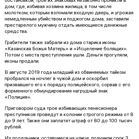
обстановкой, трое их знакомых незаконно проникли в
дом, где, избивая хозяина жилища, в том числе
молотком, которым взломали входную дверь, и угрожая
немедленным убийством и поджогом дома, заставили
престарелого мужчину отдать имеющиеся денежные
средства.
Грабители также забрали из дома старика иконы
«Казанская Божья Матерь» и «Исцеление болящих».
Потом с места преступления ушли. Деньги прогуляли,
иконы продали.
В августе 2019 года младший из обвиняемых тайком
пробрался на ночлег в чужой дом и оскорбил
призвавшего его к порядку полицейского, сорвав с его
форменного обмундирования нагрудный знак
«Полиция».
Приговором суда трое избивающих пенесионера
преступников проведут в колонии строгого режима от 8
до 9 лет. Также они заплатят штраф от 80 до 100 тысяч
рублей.
Их подельники, оставшиеся на улице, получили срок 3