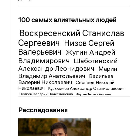
100 самых влиятельных людей
Воскресенский Станислав
Сергеевич
Низов Сергей
Валерьевич
Жугин Андрей
Владимирович
Шаботинский
Александр Леонидович
Марин
Владимир Анатольевич
Васильев
Валерий Николаевич
Сергеев Николай
Николаевич
Кузьмичев Александр Станиславович
Волков Валерий Вячеславович
Фероян Телман Амоевич
Расследования