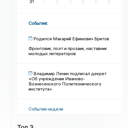
31
1
2
3
4
5
6
События
:
Родился Макарий Ефимович Бритов
Фронтовик, поэт и прозаик, наставник
молодых литераторов.
Владимир Ленин подписал декрет
«Об учреждении Иваново-
Вознесенского Политехнического
института»
События недели
Топ 3