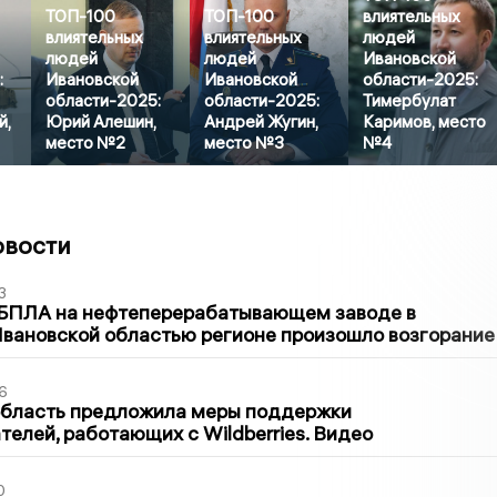
ТОП-100
ТОП-100
влиятельных
влиятельных
влиятельных
людей
людей
людей
Ивановской
:
Ивановской
Ивановской
области-2025:
области-2025:
области-2025:
Тимербулат
й,
Юрий Алешин,
Андрей Жугин,
Каримов, место
место №2
место №3
№4
овости
3
 БПЛА на нефтеперерабатывающем заводе в
вановской областью регионе произошло возгорание
6
область предложила меры поддержки
елей, работающих с Wildberries. Видео
0