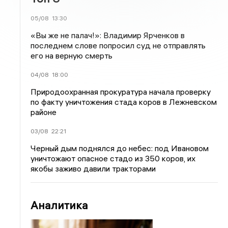
05/08
13:30
«Вы же не палач!»: Владимир Ярченков в
последнем слове попросил суд не отправлять
его на верную смерть
04/08
18:00
Природоохранная прокуратура начала проверку
по факту уничтожения стада коров в Лежневском
районе
03/08
22:21
Черный дым поднялся до небес: под Ивановом
уничтожают опасное стадо из 350 коров, их
якобы заживо давили тракторами
Аналитика