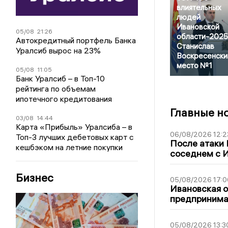
влиятельных
людей
Ивановской
05/08
21:26
области-2025
Автокредитный портфель Банка
Станислав
Уралсиб вырос на 23%
Воскресенски
место №1
05/08
11:05
Банк Уралсиб – в Топ-10
рейтинга по объемам
ипотечного кредитования
Главные н
03/08
14:44
Карта «Прибыль» Уралсиба – в
06/08/2026 12:2
Топ-3 лучших дебетовых карт с
После атаки
кешбэком на летние покупки
соседнем с И
Бизнес
05/08/2026 17:0
Ивановская 
предпринимат
05/08/2026 13:3