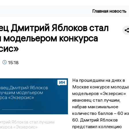
Главная новость
ец Дмитрий Яблоков стал
 модельером конкурса
сис»
15:18
На прошедшем на днях в
Москве конкурсе молоды
модельеров «Экзерсис»
ивановец стал лучшим,
набрав максимальное
количество баллов – 60 из
60. Дмитрий Яблоков
трий Яблоков стал лучшим
представил коллекцию
курса «Экзерсис»