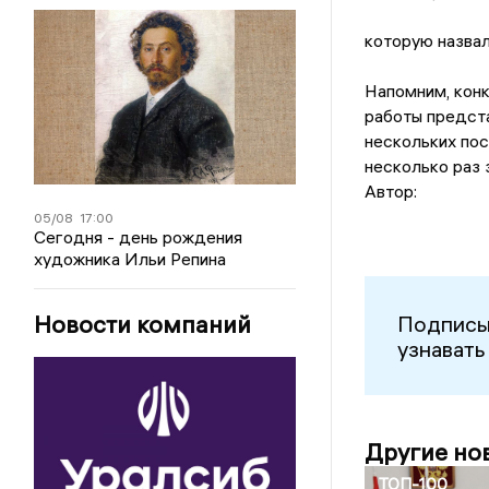
которую назвал
Напомним, конк
работы предст
нескольких по
несколько раз 
Автор:
05/08
17:00
Сегодня - день рождения
художника Ильи Репина
Новости компаний
Подписы
узнавать
Другие но
ТОП-100