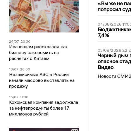
«Вы же не па
попросил суд
04/08/2026 11:0
Бюджетникам
7,4%
24/07
20:30
Ивановцам рассказали, как
03/08/2026 22:2
бизнесу сэкономить на
Черный дым 
расчётах с Китаем
опасное стад
Видео
18/07
20:00
Независимые АЗС в России
Новости СМИ
начали массово выставлять на
продажу
15/07
11:30
Кохомская компания задолжала
за нефтепродукты более 17
миллионов рублей