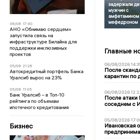
задержали дв
мужчин с
амфетамином 
мефедроном
06/08
17:40
АНО «Обнимаю сердцем»
запустила связь на
инфраструктуре Билайна для
поддержки инклюзивных
Главные н
проектов
06/08/2026 14:3
05/08
21:26
После сканда
Автокредитный портфель Банка
карантин по 
Уралсиб вырос на 23%
05/08
11:05
06/08/2026 12:2
Банк Уралсиб – в Топ-10
После атаки
рейтинга по объемам
соседнем с И
ипотечного кредитования
05/08/2026 17:0
Бизнес
Ивановская 
предпринимат