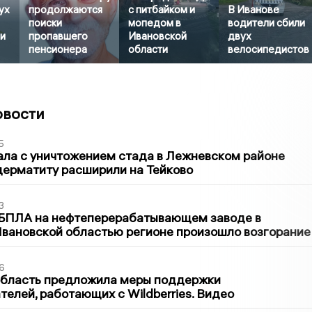
ух
продолжаются
с питбайком и
В Иванове
поиски
мопедом в
водители сбили
и
пропавшего
Ивановской
двух
пенсионера
области
велосипедистов
овости
5
ла с уничтожением стада в Лежневском районе
дерматиту расширили на Тейково
3
 БПЛА на нефтеперерабатывающем заводе в
вановской областью регионе произошло возгорание
6
область предложила меры поддержки
елей, работающих с Wildberries. Видео