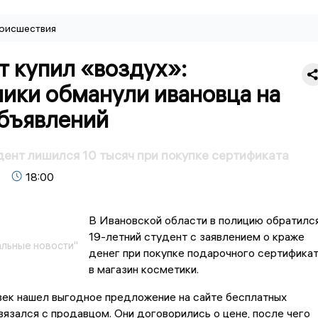
оисшествия
т купил «воздух»:
ики обманули ивановца на
объявлений
дент лишился 10 тысяч при покупке сертификата
18:00
В Ивановской области в полицию обратилс
19-летний студент с заявлением о краже
льные новости"
денег при покупке подарочного сертифика
в магазин косметики.
ек нашел выгодное предложение на сайте бесплатных
вязался с продавцом. Они договорились о цене, после чего