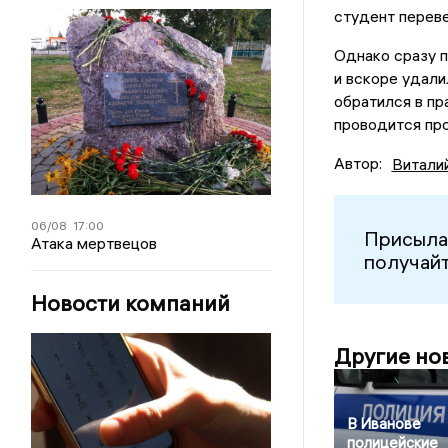
студент переве
Однако сразу п
и вскоре удали
обратился в пр
проводится про
Автор:
Витали
06/08
17:00
Присыла
Атака мертвецов
получайт
Новости компаний
Другие но
В Иванове
полицейские