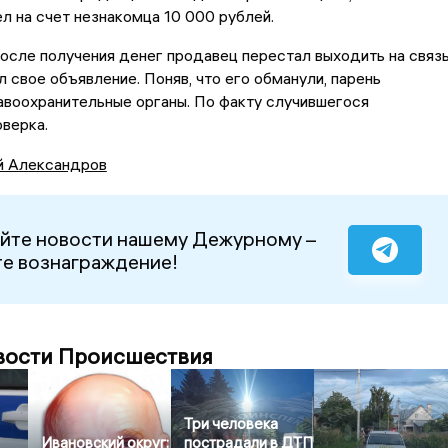
л на счет незнакомца 10 000 рублей.
осле получения денег продавец перестал выходить на связ
л свое объявление. Поняв, что его обманули, парень
авоохранительные органы. По факту случившегося
верка.
й Александров
йте новости нашему Дежурному –
е вознаграждение!
вости Происшествия
Три человека
Ивановский округ:
пострадали в ДТП