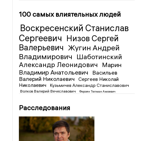
100 самых влиятельных людей
Воскресенский Станислав
Сергеевич
Низов Сергей
Валерьевич
Жугин Андрей
Владимирович
Шаботинский
Александр Леонидович
Марин
Владимир Анатольевич
Васильев
Валерий Николаевич
Сергеев Николай
Николаевич
Кузьмичев Александр Станиславович
Волков Валерий Вячеславович
Фероян Телман Амоевич
Расследования