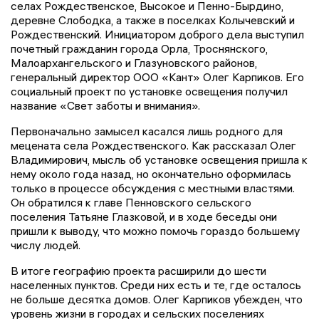
селах Рождественское, Высокое и Пенно-Бырдино,
деревне Слободка, а также в поселках Колычевский и
Рождественский. Инициатором доброго дела выступил
почетный гражданин города Орла, Троснянского,
Малоархангельского и Глазуновского районов,
генеральный директор ООО «Кант» Олег Карпиков. Его
социальный проект по установке освещения получил
название «Свет заботы и внимания».
Первоначально замысел касался лишь родного для
мецената села Рождественского. Как рассказал Олег
Владимирович, мысль об установке освещения пришла к
нему около года назад, но окончательно оформилась
только в процессе обсуждения с местными властями.
Он обратился к главе Пенновского сельского
поселения Татьяне Глазковой, и в ходе беседы они
пришли к выводу, что можно помочь гораздо большему
числу людей.
В итоге географию проекта расширили до шести
населенных пунктов. Среди них есть и те, где осталось
не больше десятка домов. Олег Карпиков убежден, что
уровень жизни в городах и сельских поселениях