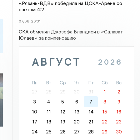
«Рязань-ВДВ» победила на ЦСКА-Арене со
счётом 4:2
07/08
20:31
СКА обменял Джозефа Бландиси в «Салават
Юлаев» за компенсацию
АВГУСТ
2026
Пн
Вт
Ср
Чт
Пт
Сб
Вс
27
28
29
30
31
1
2
3
4
5
6
7
8
9
10
11
12
13
14
15
16
17
18
19
20
21
22
23
24
25
26
27
28
29
30