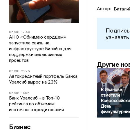
Автор:
Витали
Подписы
06/08
17:40
узнавать
АНО «Обнимаю сердцем»
запустила связь на
инфраструктуре Билайна для
поддержки инклюзивных
проектов
Другие но
05/08
21:26
Автокредитный портфель Банка
Уралсиб вырос на 23%
В Иванове
05/08
11:05
отметили
Банк Уралсиб – в Топ-10
Всероссийски
рейтинга по объемам
День
ипотечного кредитования
физкультурни
Бизнес