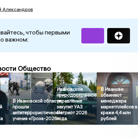
й Александров
вайтесь, чтобы первыми
 о важном:
вости Общество
Ивановское
В Иванове
природоохранное
обвиняют
В Ивановской области
управление
менеджера
й
прошли
закупит УАЗ
маркетплейсов в
антитеррористические
Патриот 2026
краже 4,4 млн
ка
учения «Гроза-2026»
года
рублей