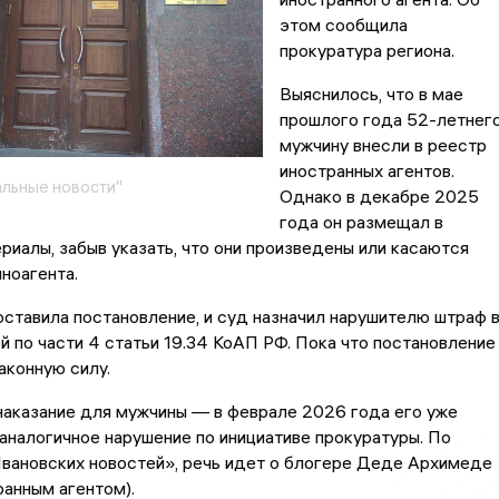
этом сообщила
прокуратура региона.
Выяснилось, что в мае
прошлого года 52-летнег
мужчину внесли в реестр
иностранных агентов.
льные новости"
Однако в декабре 2025
года он размещал в
риалы, забыв указать, что они произведены или касаются
ноагента.
ставила постановление, и суд назначил нарушителю штраф 
й по части 4 статьи 19.34 КоАП РФ. Пока что постановление
аконную силу.
наказание для мужчины — в феврале 2026 года его уже
аналогичное нарушение по инициативе прокуратуры. По
вановских новостей», речь идет о блогере Деде Архимеде
ранным агентом).