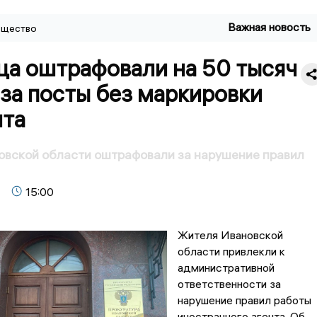
Важная новость
щество
ца оштрафовали на 50 тысяч
за посты без маркировки
нта
овской области оштрафовали за нарушение правил
15:00
Жителя Ивановской
области привлекли к
административной
ответственности за
нарушение правил работы
иностранного агента. Об