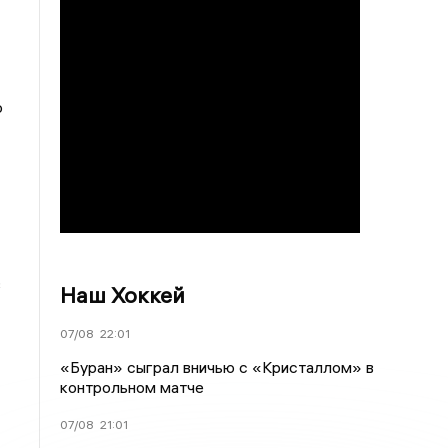
о
в
Наш Хоккей
07/08
22:01
«Буран» сыграл вничью с «Кристаллом» в
контрольном матче
07/08
21:01