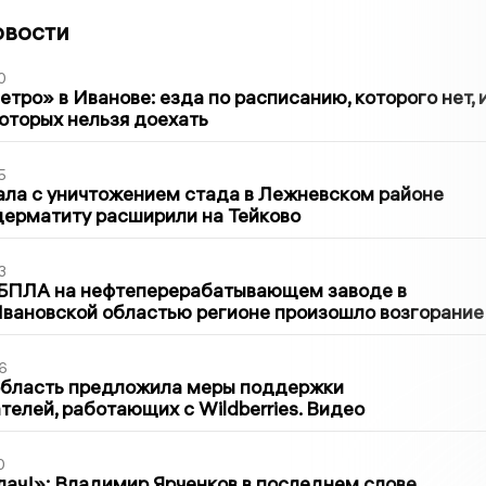
овости
0
тро» в Иванове: езда по расписанию, которого нет, 
которых нельзя доехать
5
ла с уничтожением стада в Лежневском районе
дерматиту расширили на Тейково
3
 БПЛА на нефтеперерабатывающем заводе в
вановской областью регионе произошло возгорание
6
область предложила меры поддержки
елей, работающих с Wildberries. Видео
0
лач!»: Владимир Ярченков в последнем слове