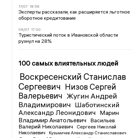
17/07
18:56
Эксперты рассказали, как расширяется льготное
оборотное кредитование
09/07
17:00
Туристический поток в Ивановской области
рухнул на 28%
100 самых влиятельных людей
Воскресенский Станислав
Сергеевич
Низов Сергей
Валерьевич
Жугин Андрей
Владимирович
Шаботинский
Александр Леонидович
Марин
Владимир Анатольевич
Васильев
Валерий Николаевич
Сергеев Николай
Николаевич
Кузьмичев Александр Станиславович