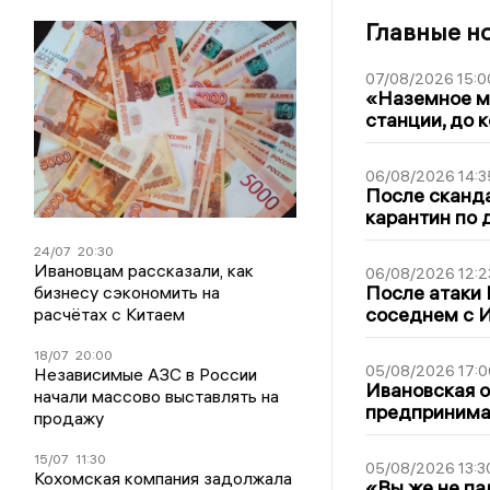
Главные н
07/08/2026 15:0
«Наземное ме
станции, до 
06/08/2026 14:3
После сканда
карантин по 
24/07
20:30
Ивановцам рассказали, как
06/08/2026 12:2
После атаки
бизнесу сэкономить на
соседнем с И
расчётах с Китаем
18/07
20:00
05/08/2026 17:0
Независимые АЗС в России
Ивановская 
начали массово выставлять на
предпринимат
продажу
15/07
11:30
05/08/2026 13:3
Кохомская компания задолжала
«Вы же не па