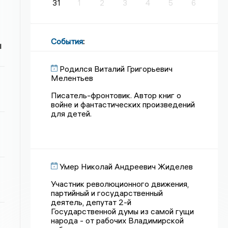
31
1
2
3
4
5
6
События
:
и
Родился Виталий Григорьевич
Мелентьев
Писатель-фронтовик. Автор книг о
войне и фантастических произведений
для детей.
Умер Николай Андреевич Жиделев
Участник революционного движения,
партийный и государственный
деятель, депутат 2-й
Государственной думы из самой гущи
народа - от рабочих Владимирской