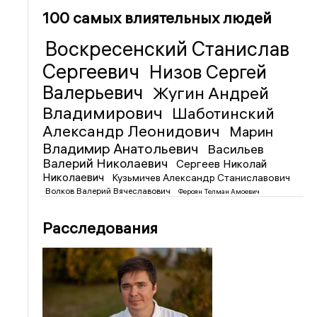
100 самых влиятельных людей
Воскресенский Станислав
Сергеевич
Низов Сергей
Валерьевич
Жугин Андрей
Владимирович
Шаботинский
Александр Леонидович
Марин
Владимир Анатольевич
Васильев
Валерий Николаевич
Сергеев Николай
Николаевич
Кузьмичев Александр Станиславович
Волков Валерий Вячеславович
Фероян Телман Амоевич
Расследования