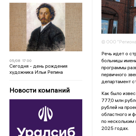
© ООО "Региона
Речь идет о ст
больницы имени
05/08
17:00
Сегодня - день рождения
программы разв
художника Ильи Репина
первичного зве
департамент ст
Новости компаний
Как было изве
777,0 млн рубл
рублей на прое
областного и 
по нескольким 
2025 годах.