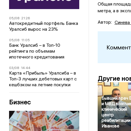
Общая площадь
метра, а в экс
05/08
21:26
Автор:
Синева
Автокредитный портфель Банка
Уралсиб вырос на 23%
05/08
11:05
Банк Уралсиб – в Топ-10
Коммент
рейтинга по объемам
ипотечного кредитования
03/08
14:44
Карта «Прибыль» Уралсиба – в
Другие но
Топ-3 лучших дебетовых карт с
кешбэком на летние покупки
Бывший врач 
Бизнес
и МВД возгла
клинический
центр
реабилитации
Иванове