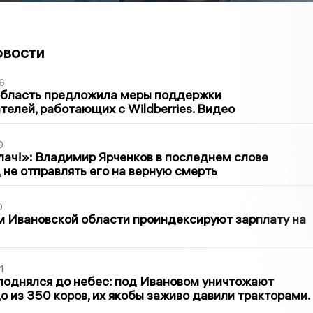
овости
6
область предложила меры поддержки
елей, работающих с Wildberries. Видео
0
лач!»: Владимир Ярченков в последнем слове
 не отправлять его на верную смерть
0
 Ивановской области проиндексируют зарплату на
1
поднялся до небес: под Ивановом уничтожают
о из 350 коров, их якобы заживо давили тракторами.