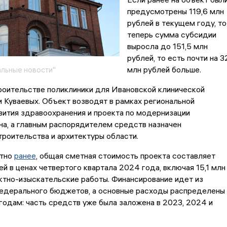
предусмотрены 119,6 млн
рублей в текущем году, то
теперь сумма субсидии
выросла до 151,5 млн
рублей, то есть почти на 3
млн рублей больше.
льные новости"
роительстве поликлиники для Ивановской клинической
 Куваевых. Объект возводят в рамках региональной
ития здравоохранения и проекта по модернизации
на, а главным распорядителем средств назначен
роительства и архитектуры области.
стно
ранее
, общая сметная стоимость проекта составляет
ей в ценах четвертого квартала 2024 года, включая 15,1 млн
ктно-изыскательские работы. Финансирование идет из
федерального бюджетов, а основные расходы распределены
годам: часть средств уже была заложена в 2023, 2024 и