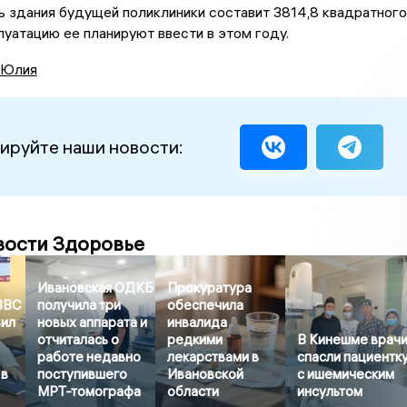
 здания будущей поликлиники составит 3814,8 квадратного
плуатацию ее планируют ввести в этом году.
 Юлия
ируйте наши новости:
вости Здоровье
Ивановская ОДКБ
Прокуратура
ВВС
получила три
обеспечила
вил
новых аппарата и
инвалида
отчиталась о
редкими
В Кинешме врач
работе недавно
лекарствами в
спасли пациентк
 в
поступившего
Ивановской
с ишемическим
МРТ-томографа
области
инсультом