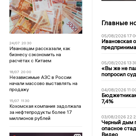
Главные н
05/08/2026 17:0
Ивановская 
24/07
20:30
предпринимат
Ивановцам рассказали, как
бизнесу сэкономить на
расчётах с Китаем
05/08/2026 13:3
«Вы же не па
18/07
20:00
попросил суд
Независимые АЗС в России
начали массово выставлять на
продажу
04/08/2026 11:0
Бюджетникам
7,4%
15/07
11:30
Кохомская компания задолжала
за нефтепродукты более 17
03/08/2026 22:2
миллионов рублей
Черный дым 
опасное стад
Видео