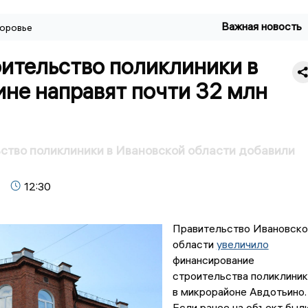
Важная новость
оровье
ительство поликлиники в
не направят почти 32 млн
ство поликлиники в Ивановской области добавили
12:30
Правительство Ивановско
области
увеличило
финансирование
строительства поликлиник
в микрорайоне Авдотьино.
Если ранее на объект был