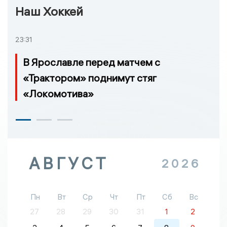
Наш Хоккей
23:31
В Ярославле перед матчем с
«Трактором» поднимут стяг
«Локомотива»
АВГУСТ
2026
Пн
Вт
Ср
Чт
Пт
Сб
Вс
27
28
29
30
31
1
2