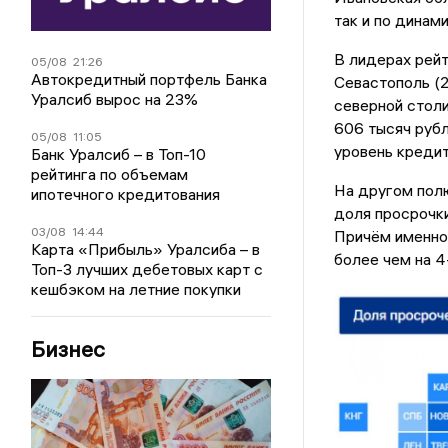
так и по динам
В лидерах рейт
05/08
21:26
Автокредитный портфель Банка
Севастополь (2
Уралсиб вырос на 23%
северной столи
606 тысяч рубл
05/08
11:05
уровень кредит
Банк Уралсиб – в Топ-10
рейтинга по объемам
На другом полю
ипотечного кредитования
доля просрочки
03/08
14:44
Причём именно 
Карта «Прибыль» Уралсиба – в
более чем на 4
Топ-3 лучших дебетовых карт с
кешбэком на летние покупки
Бизнес