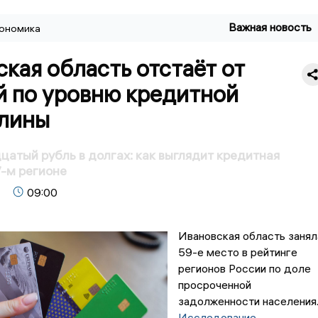
Важная новость
ономика
кая область отстаёт от
й по уровню кредитной
лины
атый рубль в долгах: как выглядит кредитная
7-м регионе
09:00
Ивановская область занял
59-е место в рейтинге
регионов России по доле
просроченной
задолженности населения
Исследование