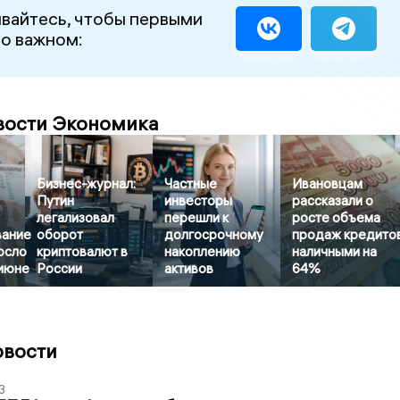
вайтесь, чтобы первыми
 о важном:
вости Экономика
Бизнес-журнал:
Частные
Ивановцам
Путин
инвесторы
рассказали о
легализовал
перешли к
росте объема
вание
оборот
долгосрочному
продаж кредито
осло
криптовалют в
накоплению
наличными на
 июне
России
активов
64%
овости
3