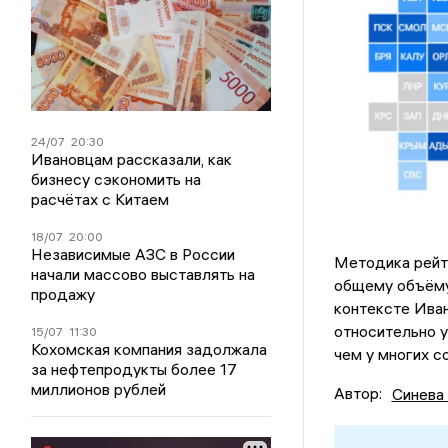
24/07
20:30
Ивановцам рассказали, как
бизнесу сэкономить на
расчётах с Китаем
18/07
20:00
Независимые АЗС в России
Методика рейт
начали массово выставлять на
общему объёму 
продажу
контексте Иван
относительно у
15/07
11:30
Кохомская компания задолжала
чем у многих с
за нефтепродукты более 17
миллионов рублей
Автор:
Синева