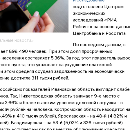
подготовлено Центром
экономических
исследований «РИА
Рейтинг» на основе данны
Центробанка и Росстата.
альные новости»
По последним данным, в
вает 898 490 человек. При этом доля просроченных
 населения составляет 5,36%. За год этот показатель выро
тного пункта, что указывает на ухудшение платежной
ри этом средняя ссудная задолженность на экономически
ение достигла 311 тысяч рублей.
оссийских показателей Ивановская область выглядит слабе
нов. Так, Нижегородская область занимает 9-е место с
и 3,66% и более высоким уровнем долговой нагрузки – в
сяч рублей на человека. Костромская область находится н
4,49% и 410 тысяч рублей), Ярославская – на 48-й (4,82% и
лей), Владимирская – на 53-й (5,03% и 336 тысяч рублей).
асть уступает им как по качеству обслуживания кредитов,