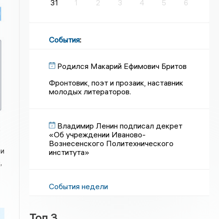
31
1
2
3
4
5
6
События
:
Родился Макарий Ефимович Бритов
Фронтовик, поэт и прозаик, наставник
молодых литераторов.
Владимир Ленин подписал декрет
к
«Об учреждении Иваново-
Вознесенского Политехнического
ри
института»
,
События недели
Топ 3