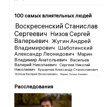
100 самых влиятельных людей
Воскресенский Станислав
Сергеевич
Низов Сергей
Валерьевич
Жугин Андрей
Владимирович
Шаботинский
Александр Леонидович
Марин
Владимир Анатольевич
Васильев
Валерий Николаевич
Сергеев Николай
Николаевич
Кузьмичев Александр Станиславович
Волков Валерий Вячеславович
Фероян Телман Амоевич
Расследования