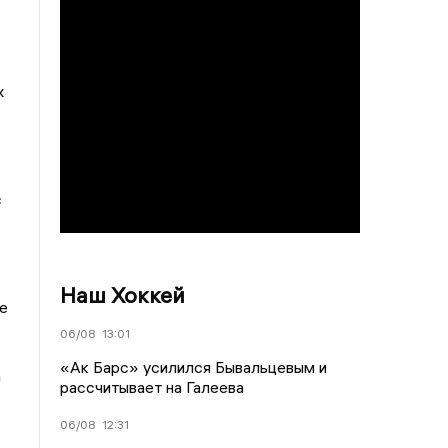
х
с
Наш Хоккей
е
06/08
13:01
«Ак Барс» усилился Бывальцевым и
а
рассчитывает на Галеева
06/08
12:31