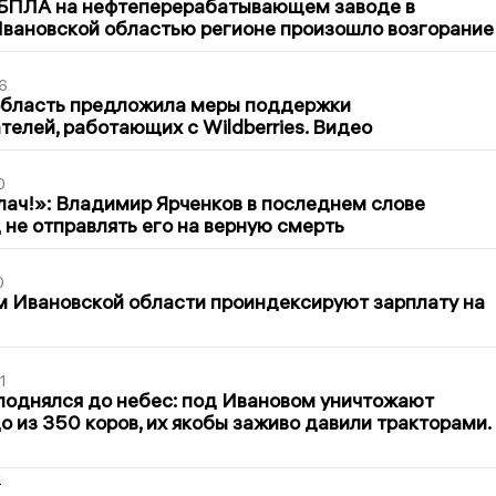
 БПЛА на нефтеперерабатывающем заводе в
вановской областью регионе произошло возгорание
6
область предложила меры поддержки
елей, работающих с Wildberries. Видео
0
лач!»: Владимир Ярченков в последнем слове
 не отправлять его на верную смерть
0
 Ивановской области проиндексируют зарплату на
1
поднялся до небес: под Ивановом уничтожают
о из 350 коров, их якобы заживо давили тракторами.
2