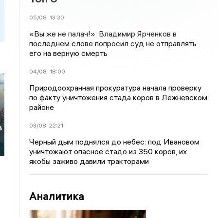
05/08
13:30
«Вы же не палач!»: Владимир Ярченков в
последнем слове попросил суд не отправлять
его на верную смерть
04/08
18:00
Природоохранная прокуратура начала проверку
по факту уничтожения стада коров в Лежневском
районе
03/08
22:21
в
Черный дым поднялся до небес: под Ивановом
уничтожают опасное стадо из 350 коров, их
якобы заживо давили тракторами
Аналитика