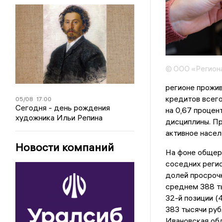
© ООО «Регион
регионе прожи
кредитов всего
05/08
17:00
Сегодня - день рождения
на 0,67 процен
художника Ильи Репина
дисциплины. П
активное насел
Новости компаний
На фоне общер
соседних регио
долей просрочк
среднем 388 ты
32-й позиции (
383 тысячи руб
Ивановская обл