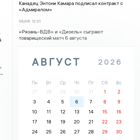
Канадец Энтони Камара подписал контракт с
«Адмиралом»
06/08
12:01
«Рязань-ВДВ» и «Дизель» сыграют
–
товарищеский матч 6 августа
й
АВГУСТ
2026
.
 –
Пн
Вт
Ср
Чт
Пт
Сб
Вс
27
28
29
30
31
1
2
3
4
5
6
7
8
9
10
11
12
13
14
15
16
17
18
19
20
21
22
23
24
25
26
27
28
29
30