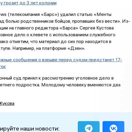
у грозит до 3 лет колонии
ews (телекомпания «Барс») удалил статью «Менты
д болью родственников бойцов, пропавших без вести». Из-
ации на главного редактора «Барса» Сергея Кустова
овное дело о клевете с использованием служебного
ако отметим, что материал до сих пор находится в
тупе. Например, на платформе «Дзен».
ожные сообщения о взрыве перед судом предстанет 17-
ток
онный суд принял к рассмотрению уголовное дело в
летнего подростка. Молодому человеку вменяются два
Жукова
ируйте наши новости: