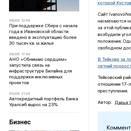
которой Кустов
Сайт IvanovoN
насмехаются на
08/08
13:55
При поддержке Сбера с начала
за этой публик
года в Ивановской области
возбудили угол
введено в эксплуатацию более
положения. Одн
30 тысяч кв. м жилья
свободном дос
06/08
17:40
АНО «Обнимаю сердцем»
В Тейкове за л
запустила связь на
летний подрос
инфраструктуре Билайна для
поддержки инклюзивных
Тейковский рай
проектов
отношении 17-
преступления.
05/08
21:26
Автокредитный портфель Банка
Автор:
Дарья 
Уралсиб вырос на 23%
Бизнес
Коммент