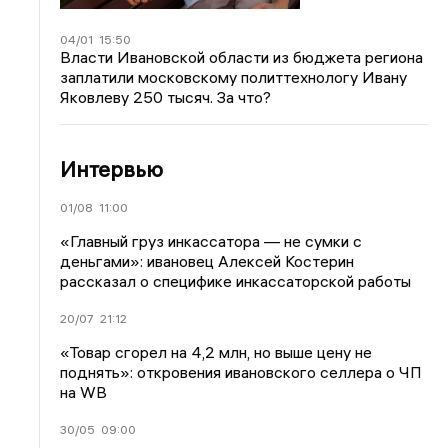
04/01
15:50
Власти Ивановской области из бюджета региона
заплатили московскому политтехнологу Ивану
Яковлеву 250 тысяч. За что?
Интервью
01/08
11:00
«Главный груз инкассатора — не сумки с
деньгами»: ивановец Алексей Костерин
рассказал о специфике инкассаторской работы
20/07
21:12
«Товар сгорел на 4,2 млн, но выше цену не
поднять»: откровения ивановского селлера о ЧП
на WB
30/05
09:00