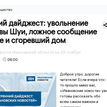
щество
ий дайджест: увольнение
авы Шуи, ложное сообщение
е и сгоревший дом
вости Ивановской области за 28 ноября
08:00
Доброе утро, дорогие
читатели! Если вчера что-
то прошло мимо вас,
«Ивановские новости» уж
готовы рассказать обо
всём самом важном и