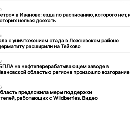
0
тро» в Иванове: езда по расписанию, которого нет, 
которых нельзя доехать
5
ла с уничтожением стада в Лежневском районе
дерматиту расширили на Тейково
3
 БПЛА на нефтеперерабатывающем заводе в
вановской областью регионе произошло возгорание
6
область предложила меры поддержки
елей, работающих с Wildberries. Видео
2