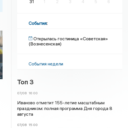
31
1
2
3
4
5
6
События
:
Открылась гостиница «Советская»
(Вознесенская)
События недели
Топ 3
07/08
16:00
Иваново отметит 155-летие масштабным
праздником: полная программа Дня города 8
августа
07/08
15:00