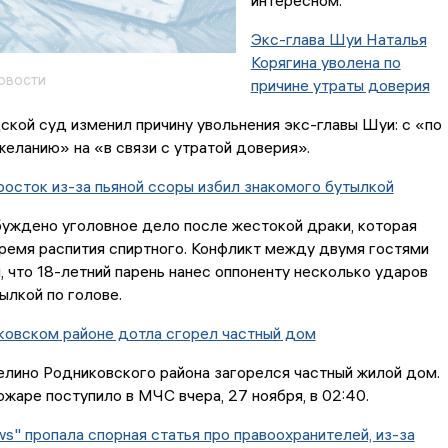
интересном.
Экс-глава Шуи Наталья
Корягина уволена по
овости
причине утраты доверия
кой суд изменил причину увольнения экс-главы Шуи: с «по
еланию» на «в связи с утратой доверия».
осток из-за пьяной ссоры избил знакомого бутылкой
уждено уголовное дело после жестокой драки, которая
ремя распития спиртного. Конфликт между двумя гостями
, что 18-летний парень нанес оппоненту несколько ударов
ылкой по голове.
ковском районе дотла сгорел частный дом
лино Родниковского района загорелся частный жилой дом.
жаре поступило в МЧС вчера, 27 ноября, в 02:40.
s" пропала спорная статья про правоохранителей, из-за