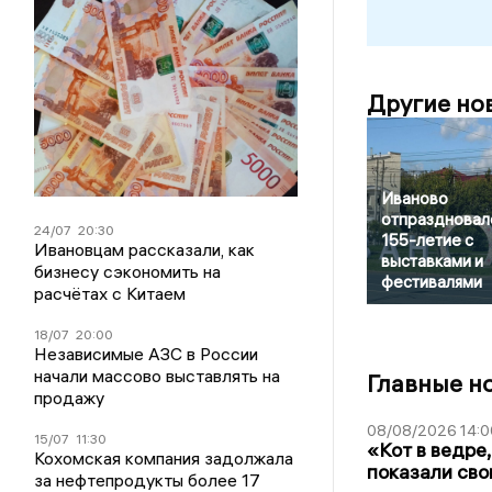
Другие но
Иваново
отпраздновал
24/07
20:30
155-летие с
Ивановцам рассказали, как
выставками и
бизнесу сэкономить на
фестивалями
расчётах с Китаем
18/07
20:00
Независимые АЗС в России
начали массово выставлять на
Главные н
продажу
08/08/2026 14:0
15/07
11:30
«Кот в ведре,
Кохомская компания задолжала
показали сво
за нефтепродукты более 17