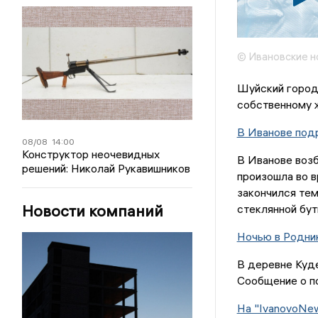
© Ивановские н
Шуйский городс
собственному ж
В Иванове подр
08/08
14:00
Конструктор неочевидных
В Иванове возб
решений: Николай Рукавишников
произошла во в
закончился тем
Новости компаний
стеклянной бут
Ночью в Родни
В деревне Куде
Сообщение о по
На "IvanovoNew