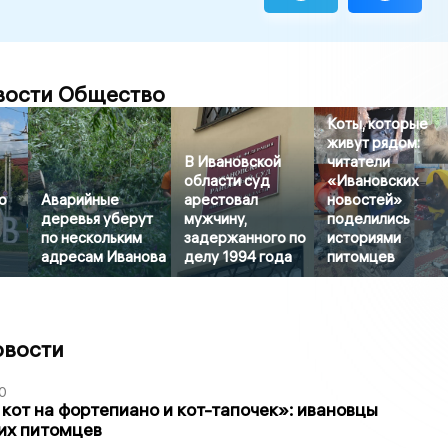
вости Общество
Коты, которые
живут рядом:
В Ивановской
читатели
области суд
«Ивановских
о
Аварийные
арестовал
новостей»
деревья уберут
мужчину,
поделились
по нескольким
задержанного по
историями
адресам Иванова
делу 1994 года
питомцев
овости
0
 кот на фортепиано и кот-тапочек»: ивановцы
их питомцев