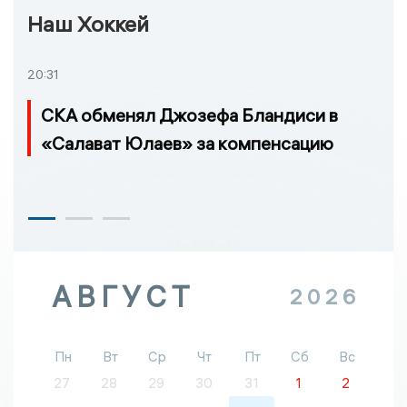
Наш Хоккей
20:31
СКА обменял Джозефа Бландиси в
«Салават Юлаев» за компенсацию
АВГУСТ
2026
Пн
Вт
Ср
Чт
Пт
Сб
Вс
27
28
29
30
31
1
2