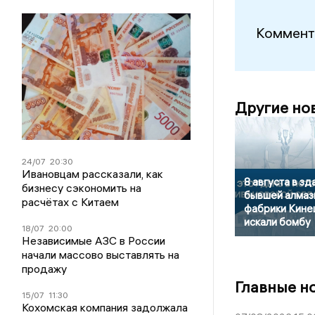
Коммент
Другие но
24/07
20:30
Ивановцам рассказали, как
8 августа в зд
бизнесу сэкономить на
бывшей алмаз
расчётах с Китаем
фабрики Кин
искали бомбу
18/07
20:00
Независимые АЗС в России
начали массово выставлять на
продажу
Главные н
15/07
11:30
Кохомская компания задолжала