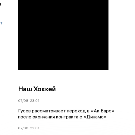
ы
т
Наш Хоккей
07/08
23:01
Гусев рассматривает переход в «Ак Барс»
после окончания контракта с «Динамо»
07/08
22:01