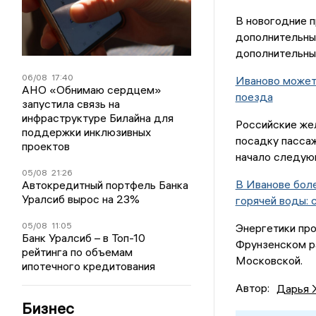
В новогодние п
дополнительные
дополнительны
06/08
17:40
Иваново может
АНО «Обнимаю сердцем»
поезда
запустила связь на
инфраструктуре Билайна для
Российские же
поддержки инклюзивных
посадку пассаж
проектов
начало следую
05/08
21:26
В Иванове боле
Автокредитный портфель Банка
Уралсиб вырос на 23%
горячей воды: 
05/08
11:05
Энергетики про
Банк Уралсиб – в Топ-10
Фрунзенском ра
рейтинга по объемам
Московской.
ипотечного кредитования
Автор:
Дарья 
Бизнес