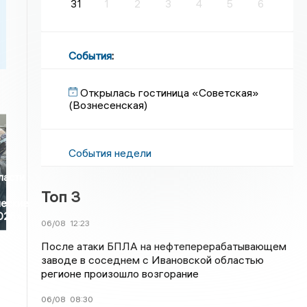
31
1
2
3
4
5
6
События
:
Открылась гостиница «Советская»
(Вознесенская)
События недели
ласти
Топ 3
ческие
2026»
06/08
12:23
После атаки БПЛА на нефтеперерабатывающем
заводе в соседнем с Ивановской областью
регионе произошло возгорание
06/08
08:30