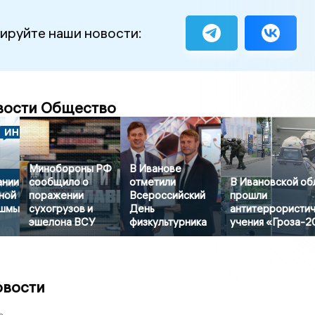
ируйте наши новости:
вости Общество
Минобороны РФ
В Иванове
ании
сообщило о
отметили
В Ивановской об
ной
поражении
Всероссийский
прошли
ешмы
сухогрузов и
День
антитеррористи
эшелона ВСУ
физкультурника
учения «Гроза-
овости