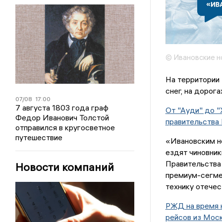
© Ивановские н
На территории
снег, на дорога
07/08
17:00
7 августа 1803 года граф
От "Ауди" до "
Федор Иванович Толстой
правительства
отправился в кругосветное
путешествие
«Ивановским но
ездят чиновник
Правительства 
Новости компаний
премиум-сегмен
технику отечес
РЖД на время 
рейсов из Мос