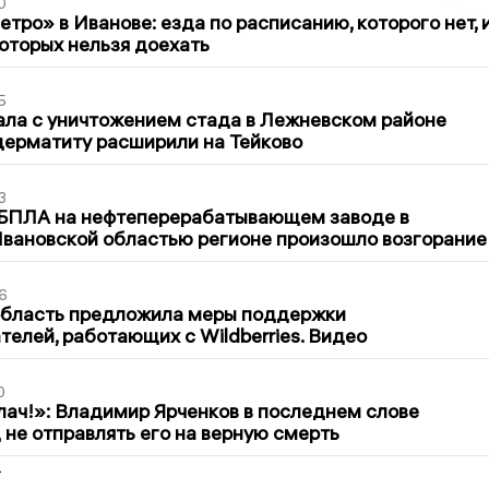
0
тро» в Иванове: езда по расписанию, которого нет, 
которых нельзя доехать
5
ла с уничтожением стада в Лежневском районе
дерматиту расширили на Тейково
3
 БПЛА на нефтеперерабатывающем заводе в
вановской областью регионе произошло возгорание
6
область предложила меры поддержки
елей, работающих с Wildberries. Видео
0
лач!»: Владимир Ярченков в последнем слове
 не отправлять его на верную смерть
2