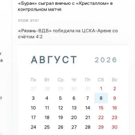
«Буран» сыграл вничью с «Кристаллом» в
контрольном матче
07/08
21:01
«Рязань-ВДВ» победила на ЦСКА-Арене со
счётом 4:2
ю
АВГУСТ
2026
на
Пн
Вт
Ср
Чт
Пт
Сб
Вс
27
28
29
30
31
1
2
о
3
4
5
6
7
8
9
10
11
12
13
14
15
16
17
18
19
20
21
22
23
24
25
26
27
28
29
30