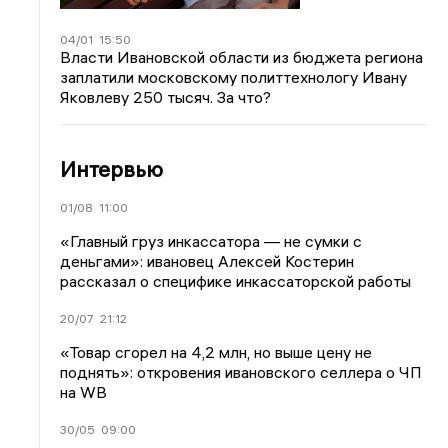
04/01
15:50
Власти Ивановской области из бюджета региона
заплатили московскому политтехнологу Ивану
Яковлеву 250 тысяч. За что?
Интервью
01/08
11:00
«Главный груз инкассатора — не сумки с
деньгами»: ивановец Алексей Костерин
рассказал о специфике инкассаторской работы
20/07
21:12
«Товар сгорел на 4,2 млн, но выше цену не
поднять»: откровения ивановского селлера о ЧП
на WB
30/05
09:00