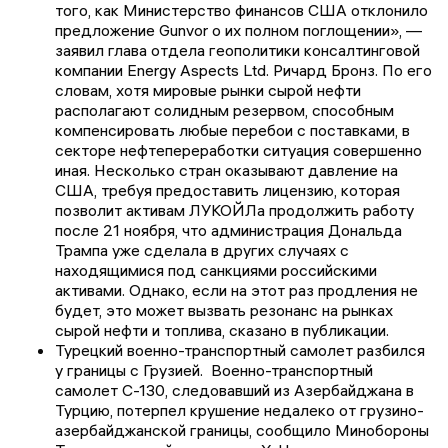
того, как Министерство финансов США отклонило
предложение Gunvor о их полном поглощении», —
заявил глава отдела геополитики консалтинговой
компании Energy Aspects Ltd. Ричард Бронз. По его
словам, хотя мировые рынки сырой нефти
располагают солидным резервом, способным
компенсировать любые перебои с поставками, в
секторе нефтепереработки ситуация совершенно
иная. Несколько стран оказывают давление на
США, требуя предоставить лицензию, которая
позволит активам ЛУКОЙЛа продолжить работу
после 21 ноября, что администрация Дональда
Трампа уже сделала в других случаях с
находящимися под санкциями российскими
активами. Однако, если на этот раз продления не
будет, это может вызвать резонанс на рынках
сырой нефти и топлива, сказано в публикации.
Турецкий военно-транспортный самолет разбился
у границы с Грузией. Военно-транспортный
самолет C-130, следовавший из Азербайджана в
Турцию, потерпел крушение недалеко от грузино-
азербайджанской границы, сообщило Минобороны