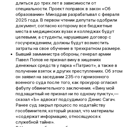
длиться до трех лет в зависимости от
специальности. Проект поправок в закон «Об
образовании» Минздрав разрабатывал с февраля
2025 года. В первом чтении депутаты одобрили
документ, согласно которому все бюджетные
места в медицинских вузах и колледжах будут
целевыми, а студенты, нарушившие договор с
госучреждением, должны будут возместить
затраты на свое обучение в трехкратном размере.
Бывший замминистра обороны, генерал армии
Павел Попов не признал вину в хищениях
денежных средств у парка «Патриот», а также в
получении взяток и других преступлениях. Об этом
он заявил на заседании 235-го гарнизонного
военного суда после того, как прокурор огласил
фабулу обвинительного заключения. «Вину мой
подзащитный не признал ни по одному пункту»,—
сказал «Ъ» адвокат подсудимого Денис Сагач.
Ранее суд закрыл процесс по ходатайству
гособвинителя, который указал, что материалы
«содержат информацию, относящуюся к
служебной тайне».