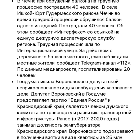
В Чечне при обрушении балкона на траурную
процессию пострадали 40 человек. В селе
Ишхой-Юрт Гудермесского района Чечни во
время траурной процессии обрушился балкон
одного из зданий. Пострадали 40 человек. Об
этом сообщает «Интерфакс» со ссылкой на
единую дежурную диспетчерскую службу
региона. Траурная процессия шла по
Интернациональной улице. За действом с
деревянного балкона частного дома наблюдали
местные жители, сообщает Telegram-канал «112».
По данным медиапроекта, госпитализированы 20
человек.
Госдума лишила Вороновского депутатской
неприкосновенности для возбуждения уголовного
дела. Депутат Вороновский в Госдуме
представляет партию "Единая Россия" и
Краснодарский край, является членом думского
комитета по транспорту и развитию транспортной
инфраструктуры. Ранее (в 2017-2020 годах)
занимал должность замгубернатора
Краснодарского края. Вороновского подозревают
в получении взятки в виде квартиры за 25 млн