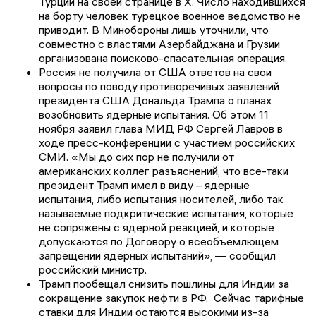
Турции на своей странице в Х. Число находившихся
на борту человек турецкое военное ведомство не
приводит. В Минобороны лишь уточнили, что
совместно с властями Азербайджана и Грузии
организована поисково-спасательная операция.
Россия не получила от США ответов на свои
вопросы по поводу противоречивых заявлений
президента США Дональда Трампа о планах
возобновить ядерные испытания. Об этом 11
ноября заявил глава МИД РФ Сергей Лавров в
ходе пресс-конференции с участием российских
СМИ. «Мы до сих пор не получили от
американских коллег разъяснений, что все-таки
президент Трамп имел в виду – ядерные
испытания, либо испытания носителей, либо так
называемые подкритические испытания, которые
не сопряжены с ядерной реакцией, и которые
допускаются по Договору о всеобъемлющем
запрещении ядерных испытаний», — сообщил
российский министр.
Трамп пообещал снизить пошлины для Индии за
сокращение закупок нефти в РФ. Сейчас тарифные
ставки для Индии остаются высокими из-за