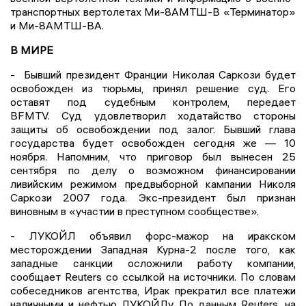
транспортных вертолетах Ми-8АМТШ-В «Терминатор»
и Ми-8АМТШ-ВА.
В МИРЕ
- Бывший президент Франции Николая Саркози будет
освобожден из тюрьмы, принял решение суд. Его
оставят под судебным контролем, передает
BFMTV. Суд удовлетворил ходатайство стороны
защиты об освобождении под залог. Бывший глава
государства будет освобожден сегодня же — 10
ноября. Напомним, что приговор был вынесен 25
сентября по делу о возможном финансировании
ливийским режимом предвыборной кампании Николя
Саркози 2007 года. Экс-президент был признан
виновным в «участии в преступном сообществе».
- ЛУКОЙЛ объявил форс-мажор на иракском
месторождении Западная Курна-2 после того, как
западные санкции осложнили работу компании,
сообщает Reuters со ссылкой на источники. По словам
собеседников агентства, Ирак прекратил все платежи
наличными и нефтью ЛУКОЙЛу. По данным Reuters, на