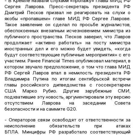
- В Кремле назвали слухами «пропажу» главы МИД РФ
Сергея Лаврова. Пресс-секретарь президента РФ
Дмитрий Песков призвал не реагировать на слухи о
якобы «пропавшем» главе МИД РФ Сергее Лаврове.
Такое заявление он сделал по просьбе журналистов,
обеспокоенных внезапным исчезновением министра из
публичного пространства. Песков заверил, что Лавров
продолжает «активно работать» на посту министра
иностранных дел и его можно будет увидеть, «когда
будут соответствующие публичные мероприятия» с его
участием. Ранее Financial Times опубликовал материал, в
котором звучало предположение, о том что глава МИД
РФ Сергей Лавров впал в немилость президента РФ
Владимира Путина по итогам сентябрьской встречи
главы российского дипведомства с госсекретарем
США Марко Рубио. Другие зарубежные СМИ,
подхватившие эту новость, аргументировали эту версию
отсутствием Лаврова на заседании Совета
безопасности и на саммите G20.
- Операторов связи освободят от ответственности за
неисполнение обязательств при атаках
БПЛА. Минцифры РФ разработало соответствующий